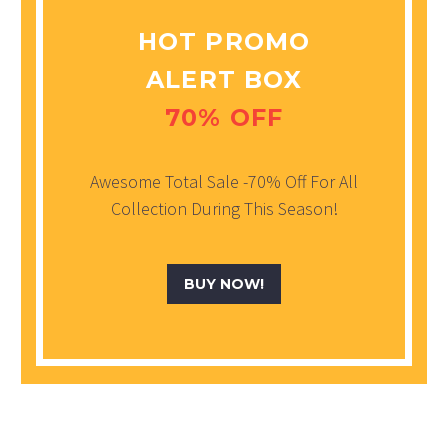
HOT PROMO
ALERT BOX
70% OFF
Awesome Total Sale -70% Off For All
Collection During This Season!
BUY NOW!