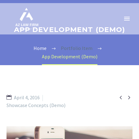
APP DEVELOPMENT (DEMO)
Home
Portfolio Item
App Development (Demo)


April 4, 2016
Showcase Concepts (Demo)