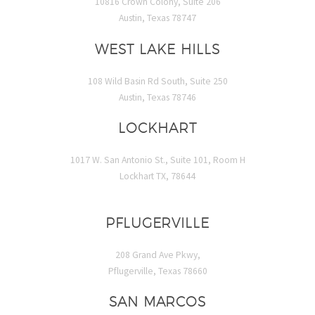
10816 Crown Colony, Suite 206
Austin, Texas 78747
WEST LAKE HILLS
108 Wild Basin Rd South, Suite 250
Austin, Texas 78746
LOCKHART
1017 W. San Antonio St., Suite 101, Room H
Lockhart TX, 78644
PFLUGERVILLE
208 Grand Ave Pkwy,
Pflugerville, Texas 78660
SAN MARCOS