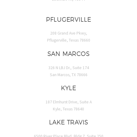
PFLUGERVILLE
208 Grand Ave Pkwy,
Pflugerville, Texas 78660
SAN MARCOS
326 N LBJ Dr., Suite 174
San Marcos, TX 78666
KYLE
187 Elmhurst Drive, Suite A
Kyle, Texas 78640
LAKE TRAVIS
6500 River Place Blvd, Bldg 7, Suite 250