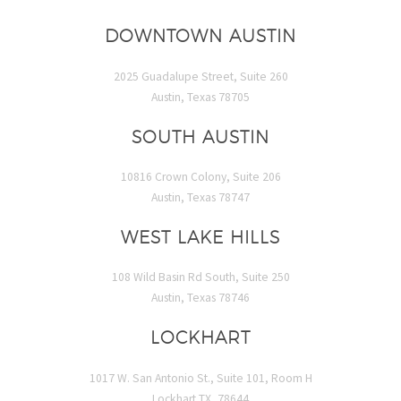
DOWNTOWN AUSTIN
2025 Guadalupe Street, Suite 260
Austin, Texas 78705
SOUTH AUSTIN
10816 Crown Colony, Suite 206
Austin, Texas 78747
WEST LAKE HILLS
108 Wild Basin Rd South, Suite 250
Austin, Texas 78746
LOCKHART
1017 W. San Antonio St., Suite 101, Room H
Lockhart TX, 78644