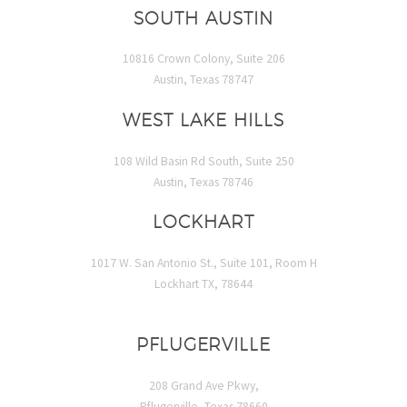
SOUTH AUSTIN
10816 Crown Colony, Suite 206
Austin, Texas 78747
WEST LAKE HILLS
108 Wild Basin Rd South, Suite 250
Austin, Texas 78746
LOCKHART
1017 W. San Antonio St., Suite 101, Room H
Lockhart TX, 78644
PFLUGERVILLE
208 Grand Ave Pkwy,
Pflugerville, Texas 78660