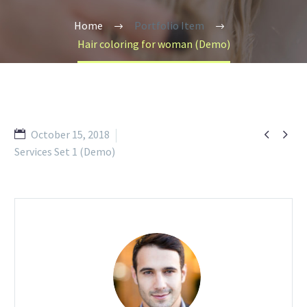
Home
Portfolio Item
Hair coloring for woman (Demo)


October 15, 2018
Services Set 1 (Demo)