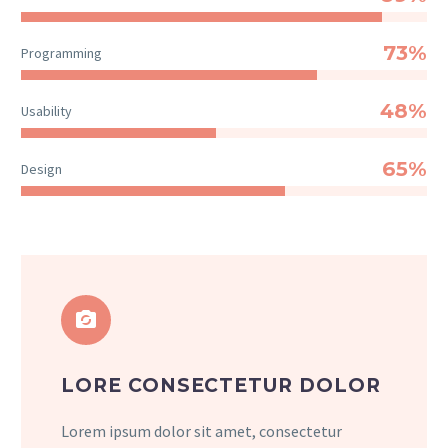
73%
Programming
48%
Usability
65%
Design


LORE CONSECTETUR DOLOR
Lorem ipsum dolor sit amet, consectetur