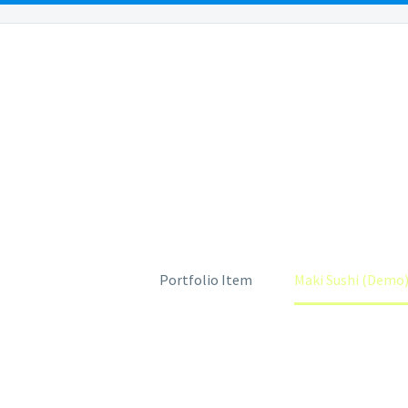
OUR PEOPLE
OUR LOCATIONS
PRACTICE AR
MAKI SUSHI
Home
Portfolio Item
Maki Sushi (Demo