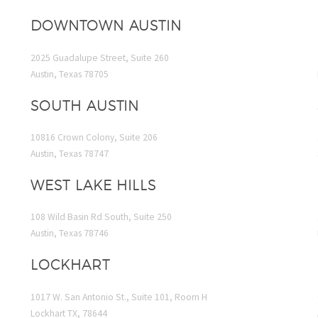
DOWNTOWN AUSTIN
2025 Guadalupe Street, Suite 260
Austin, Texas 78705
SOUTH AUSTIN
10816 Crown Colony, Suite 206
Austin, Texas 78747
WEST LAKE HILLS
108 Wild Basin Rd South, Suite 250
Austin, Texas 78746
LOCKHART
1017 W. San Antonio St., Suite 101, Room H
Lockhart TX, 78644