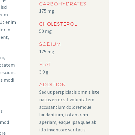
CARBOHYDRATES
isci
175 mg
orem
 Ut enim
CHOLESTEROL
lor in
50 mg
dent,
SODIUM
175 mg
am,
FLAT
luptatem
3.0 g
esciunt.
us modi
ADDITION
Sed ut perspiciatis omnis iste
natus error sit voluptatem
accusantium doloremque
et
laudantium, totam rem
aperiam, eaque ipsa quae ab
usmod
illo inventore veritatis.
ore