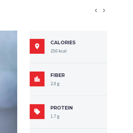


CALORIES

250 kcal
FIBER

2.0 g
PROTEIN

1.7 g