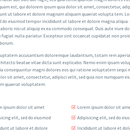
uam est, qui dolorem ipsum quia dolor sit amet, consectetur, adip
dunt ut labore et dolore magnam aliquam quaerat volupta tem. L
sed do eiusmod tempor incididunt ut labore et dolore magna aliqua.
boris nisi ut aliquip ex ea commodo consequat. Duis aute irure do
u fugiat nulla pariatur. Excepteur sint occaecat cupidatat non proi
laborum.
t voluptatem accusantium doloremque laudantium, totam rem aperi
 architecto beatae vitae dicta sunt explicabo. Nemo enim ipsam vo
quia consequuntur magni dolores eos qui ratione voluptatem sequi n
or sit amet, consectetur, adipisci velit, sed quia non numquam ei
am quaerat voluptatem.
 ipsum dolor sit amet
Lorem ipsum dolor sit am
sicing elit, sed do eiusmod
Adipisicing elit, sed do ei
idunt ut labore et dolore
Incididunt ut labore et dol