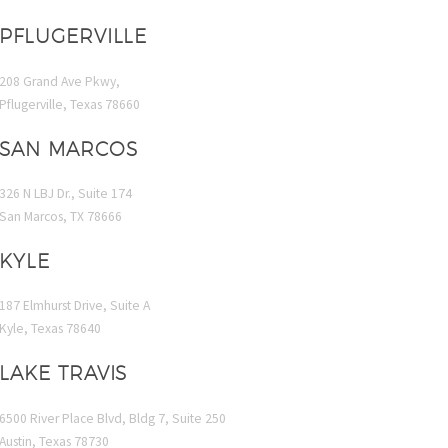
PFLUGERVILLE
208 Grand Ave Pkwy,
Pflugerville, Texas 78660
SAN MARCOS
326 N LBJ Dr., Suite 174
San Marcos, TX 78666
KYLE
187 Elmhurst Drive, Suite A
Kyle, Texas 78640
LAKE TRAVIS
6500 River Place Blvd, Bldg 7, Suite 250
Austin, Texas 78730