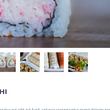
HI
atur aut odit aut fugit, sed quia consequuntur magni dolores eos