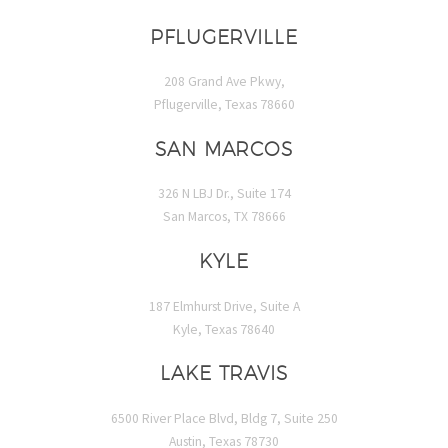
PFLUGERVILLE
208 Grand Ave Pkwy,
Pflugerville, Texas 78660
SAN MARCOS
326 N LBJ Dr., Suite 174
San Marcos, TX 78666
KYLE
187 Elmhurst Drive, Suite A
Kyle, Texas 78640
LAKE TRAVIS
6500 River Place Blvd, Bldg 7, Suite 250
Austin, Texas 78730