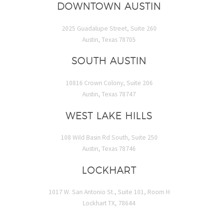
DOWNTOWN AUSTIN
2025 Guadalupe Street, Suite 260
Austin, Texas 78705
SOUTH AUSTIN
10816 Crown Colony, Suite 206
Austin, Texas 78747
WEST LAKE HILLS
108 Wild Basin Rd South, Suite 250
Austin, Texas 78746
LOCKHART
1017 W. San Antonio St., Suite 101, Room H
Lockhart TX, 78644