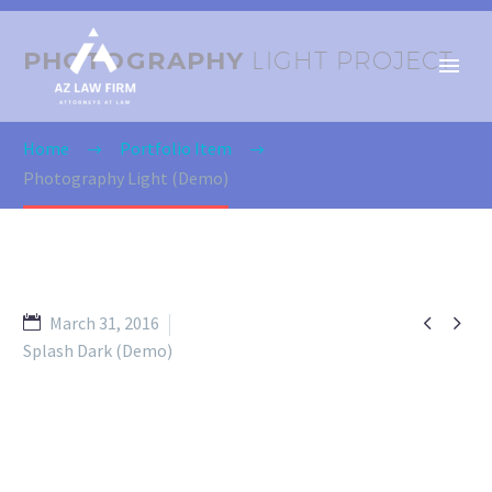
PHOTOGRAPHY
LIGHT PROJECT
Home
Portfolio Item
Photography Light (Demo)


March 31, 2016
Splash Dark (Demo)