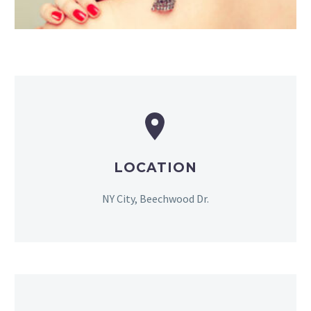


LOCATION
NY City, Beechwood Dr.