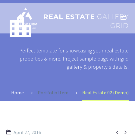


REAL ESTATE
GALLERY
GRID
Perfect template for showcasing your real estate
properties & more. Project sample page with grid
gallery & property's details.
Home
Portfolio Item
Real Estate 02 (Demo)


April 27, 2016