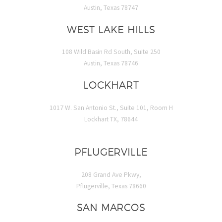
Austin, Texas 78747
WEST LAKE HILLS
108 Wild Basin Rd South, Suite 250
Austin, Texas 78746
LOCKHART
1017 W. San Antonio St., Suite 101, Room H
Lockhart TX, 78644
PFLUGERVILLE
208 Grand Ave Pkwy,
Pflugerville, Texas 78660
SAN MARCOS