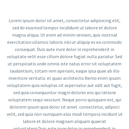
Video
Player
Lorem ipsum dolor sit amet, consectetur adipisicing elit,
sed do eiusmod tempor incididunt ut labore et dolore
magna aliqua. Ut enim ad minim veniam, quis nostrud
exercitation ullamco laboris nisi ut aliquip ex ea commodo
consequat. Duis aute irure dolor in reprehenderit in
voluptate velit esse cillum dolore fugiat nulla pariatur. Sed
ut perspiciatis unde omnis iste natus error sit voluptatem
laudantium, totam rem aperiam, eaque ipsa quae ab illo
inventore veritatis. et quasi architecto.Nemo enim ipsam
voluptatem quia voluptas sit aspernatur aut odit aut fugit,
sed quia consequuntur magni dolores eos qui ratione
voluptatem sequi nesciunt. Neque porro quisquam est, qui
dolorem ipsum quia dolor sit amet. consectetur, adipisci
velit, sed quia non numquam eius modi tempora incidunt ut
labore et dolore magnam aliquam quaerat
voluptatem.Duis aute irure dolor in reprehenderit in