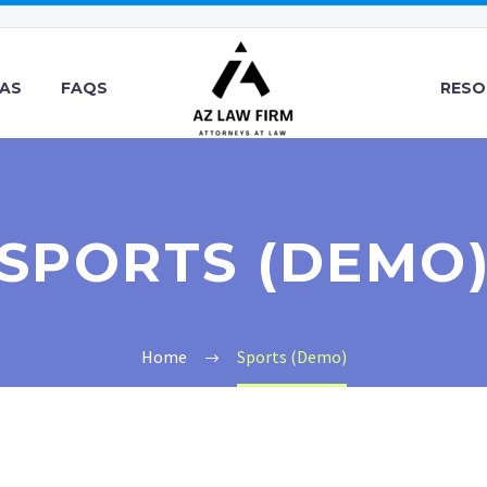
EAS
FAQS
RESO
SPORTS (DEMO
Home
Sports (Demo)