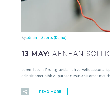
By
admin
Sports (Demo)
13 MAY:
AENEAN SOLLI
Lorem Ipsum. Proin gravida nibh vel velit auctor aliqu
odio sit amet nibh vulputate cursus a sit amet mauri
READ MORE