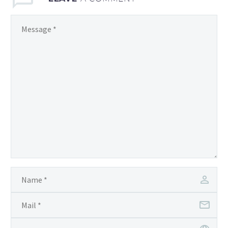
nibh vulputate cursus a
sit amet mauris. Morbi
accumsan ipsum velit.