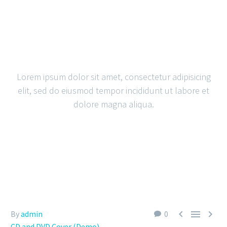
SIMPLE
BLOG POST
Lorem ipsum dolor sit amet, consectetur adipisicing
elit, sed do eiusmod tempor incididunt ut labore et
dolore magna aliqua.



By
admin
0
CD and DVD Cover (Demo)