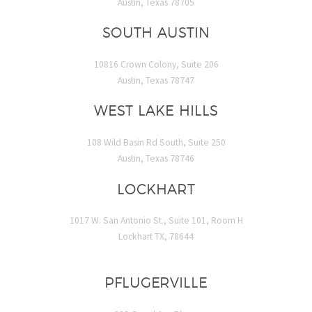
Austin, Texas 78705
SOUTH AUSTIN
10816 Crown Colony, Suite 206
Austin, Texas 78747
WEST LAKE HILLS
108 Wild Basin Rd South, Suite 250
Austin, Texas 78746
LOCKHART
1017 W. San Antonio St., Suite 101, Room H
Lockhart TX, 78644
PFLUGERVILLE