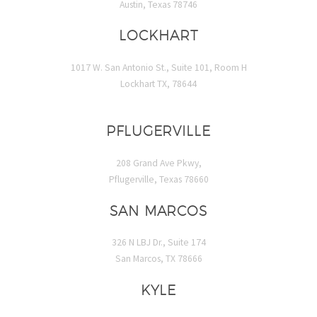
Austin, Texas 78746
LOCKHART
1017 W. San Antonio St., Suite 101, Room H
Lockhart TX, 78644
PFLUGERVILLE
208 Grand Ave Pkwy,
Pflugerville, Texas 78660
SAN MARCOS
326 N LBJ Dr., Suite 174
San Marcos, TX 78666
KYLE