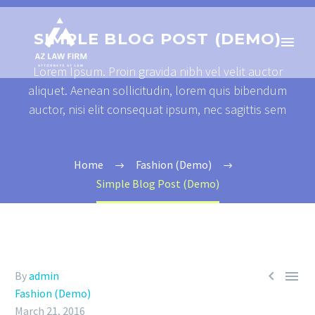
SIMPLE BLOG POST (DEMO)
Lorem Ipsum. Proin gravida nibh vel velit auctor
aliquet. Aenean sollicitudin, lorem quis bibendum
auctor, nisi elit consequat ipsum, nec sagittis sem
Home
Fashion (Demo)
Simple Blog Post (Demo)


By
admin
Fashion (Demo)
March 21, 2016