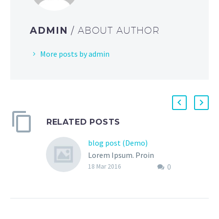
ADMIN
/ ABOUT AUTHOR
More posts by admin
RELATED POSTS
blog post (Demo)
Lorem Ipsum. Proin
0
gravida nibh vel velit
18 Mar 2016
auctor aliquet. Aenean
sollicitudin, lorem quis
bibendum auctor, nisi elit
consequat ipsum, nec