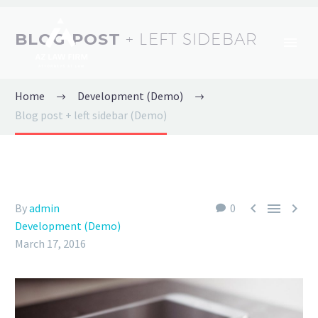
BLOG POST
+ LEFT SIDEBAR
Home
Development (Demo)
Blog post + left sidebar (Demo)



By
admin
0
Development (Demo)
March 17, 2016