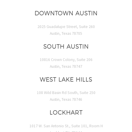
DOWNTOWN AUSTIN
2025 Guadalupe Street, Suite 260
Austin, Texas 78705
SOUTH AUSTIN
10816 Crown Colony, Suite 206
Austin, Texas 78747
WEST LAKE HILLS
108 Wild Basin Rd South, Suite 250
Austin, Texas 78746
LOCKHART
1017 W. San Antonio St., Suite 101, Room H