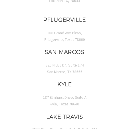
Lockhart TX, 78644
PFLUGERVILLE
208 Grand Ave Pkwy,
Pflugerville, Texas 78660
SAN MARCOS
326 N LBJ Dr., Suite 174
San Marcos, TX 78666
KYLE
187 Elmhurst Drive, Suite A
Kyle, Texas 78640
LAKE TRAVIS