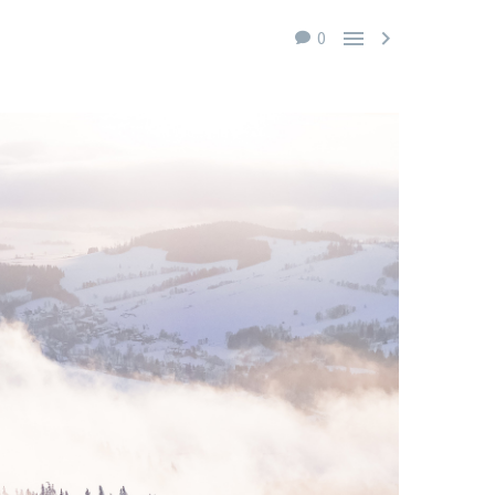


0