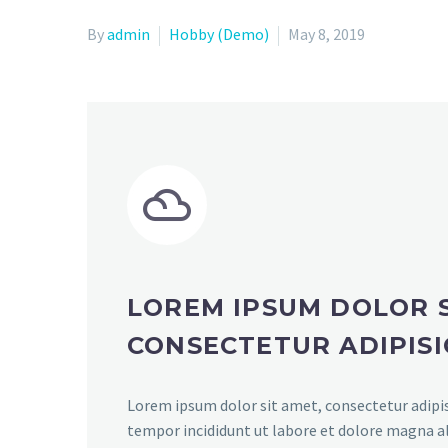
By
admin
Hobby (Demo)
May 8, 2019


LOREM IPSUM DOLOR S
CONSECTETUR ADIPISI
Lorem ipsum dolor sit amet, consectetur adipis
tempor incididunt ut labore et dolore magna a