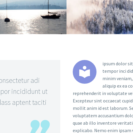
ipsum dolor sit


tempor inci di
minim veniam, q
onsectetur adi
aliquip ex ea c
por incididunt ut
reprehenderit in voluptate vel
ass aptent taciti
Excepteur sint occaecat cupida
mollit anim id est laborum. Se
voluptatem accusantium dolo
quae ab illo inventore veritat
explicabo. Nemo enim ipsam v