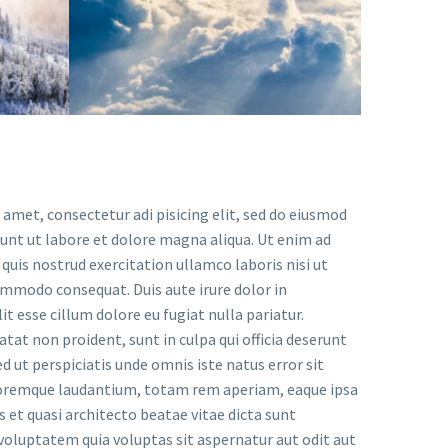
 amet, consectetur adi pisicing elit, sed do eiusmod
dunt ut labore et dolore magna aliqua. Ut enim ad
uis nostrud exercitation ullamco laboris nisi ut
ommodo consequat. Duis aute irure dolor in
it esse cillum dolore eu fugiat nulla pariatur.
tat non proident, sunt in culpa qui officia deserunt
d ut perspiciatis unde omnis iste natus error sit
remque laudantium, totam rem aperiam, eaque ipsa
is et quasi architecto beatae vitae dicta sunt
oluptatem quia voluptas sit aspernatur aut odit aut