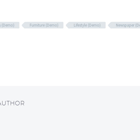
s (Demo)
Furniture (Demo)
Lifestyle (Demo)
Newspaper (
 AUTHOR