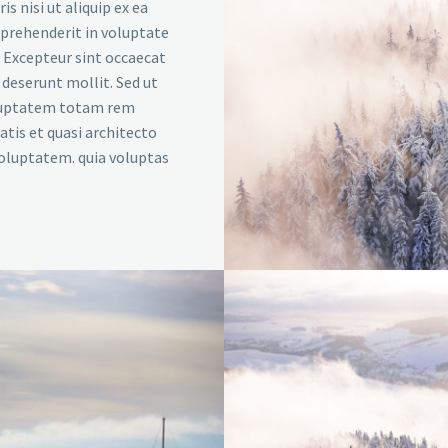
s nisi ut aliquip ex ea
eprehenderit in voluptate
r. Excepteur sint occaecat
a deserunt mollit. Sed ut
voluptatem totam rem
atis et quasi architecto
voluptatem. quia voluptas