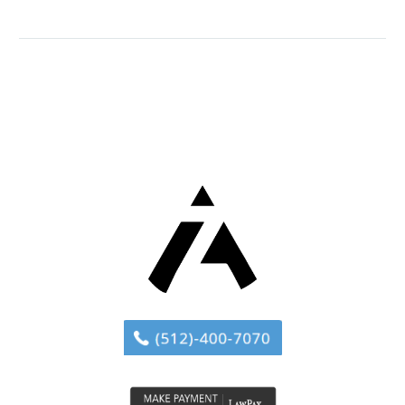
gravida nibh vel velit
auctor aliquet. Aenean
sollicitudin, lorem quis
bibendum auctor, nisi elit
consequat ipsum, nec
sagittis sem nibh id elit.