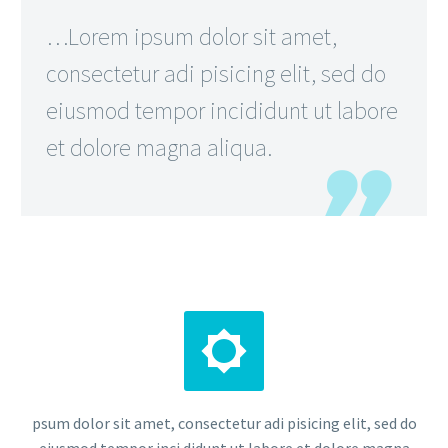
…Lorem ipsum dolor sit amet,
consectetur adi pisicing elit, sed do
eiusmod tempor incididunt ut labore
et dolore magna aliqua.


psum dolor sit amet, consectetur adi pisicing elit, sed do
eiusmod tempor inci didunt ut labore et dolore magna