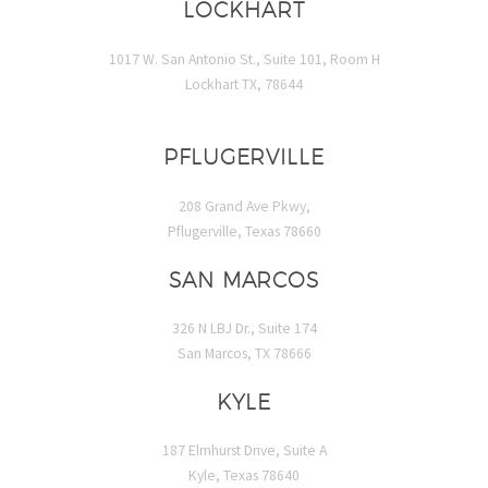
LOCKHART
1017 W. San Antonio St., Suite 101, Room H
Lockhart TX, 78644
PFLUGERVILLE
208 Grand Ave Pkwy,
Pflugerville, Texas 78660
SAN MARCOS
326 N LBJ Dr., Suite 174
San Marcos, TX 78666
KYLE
187 Elmhurst Drive, Suite A
Kyle, Texas 78640