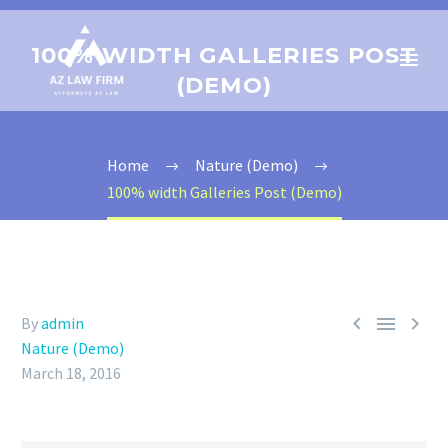
100% WIDTH GALLERIES POST
(DEMO)
Home
Nature (Demo)
100% width Galleries Post (Demo)



By
admin
Nature (Demo)
March 18, 2016