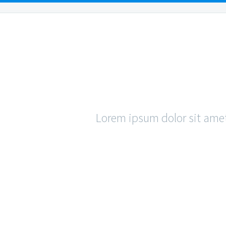
OUR PEOPLE
OUR LOCATIONS
PRACTICE AR
SIM
Lorem ipsum dolor sit amet,