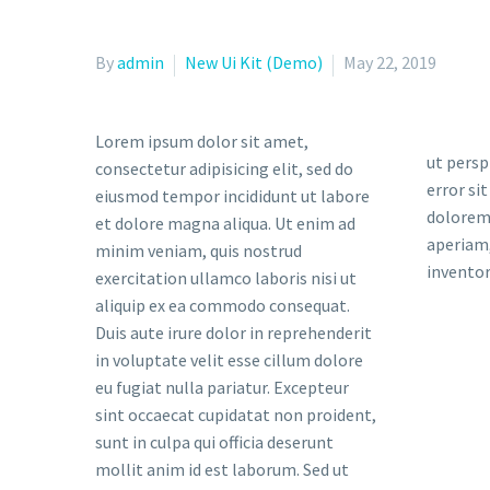
By
admin
New Ui Kit (Demo)
May 22, 2019
Lorem ipsum dolor sit amet,
ut persp
consectetur adipisicing elit, sed do
error si
eiusmod tempor incididunt ut labore
dolorem
et dolore magna aliqua. Ut enim ad
aperiam,
minim veniam, quis nostrud
inventor
exercitation ullamco laboris nisi ut
aliquip ex ea commodo consequat.
Duis aute irure dolor in reprehenderit
in voluptate velit esse cillum dolore
eu fugiat nulla pariatur. Excepteur
sint occaecat cupidatat non proident,
sunt in culpa qui officia deserunt
mollit anim id est laborum. Sed ut