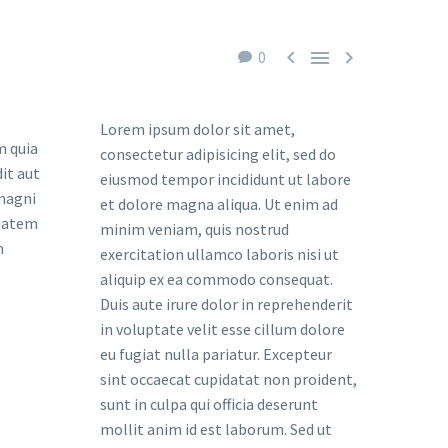



0
Lorem ipsum dolor sit amet,
 quia
consectetur adipisicing elit, sed do
it aut
eiusmod tempor incididunt ut labore
 magni
et dolore magna aliqua. Ut enim ad
ptatem
minim veniam, quis nostrud
m
exercitation ullamco laboris nisi ut
aliquip ex ea commodo consequat.
Duis aute irure dolor in reprehenderit
in voluptate velit esse cillum dolore
eu fugiat nulla pariatur. Excepteur
sint occaecat cupidatat non proident,
sunt in culpa qui officia deserunt
mollit anim id est laborum. Sed ut