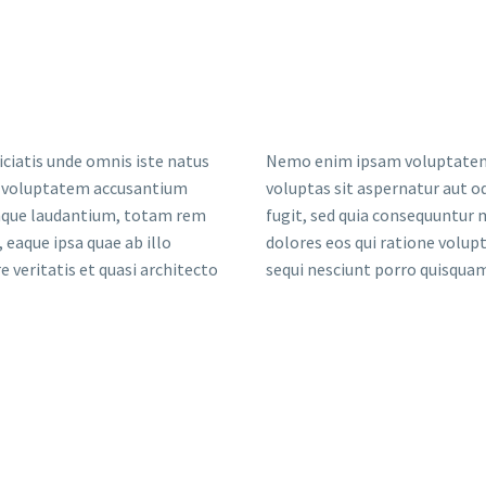
iciatis unde omnis iste natus
Nemo enim ipsam voluptatem
t voluptatem accusantium
voluptas sit aspernatur aut od
que laudantium, totam rem
fugit, sed quia consequuntur
 eaque ipsa quae ab illo
dolores eos qui ratione volu
e veritatis et quasi architecto
sequi nesciunt porro quisqua