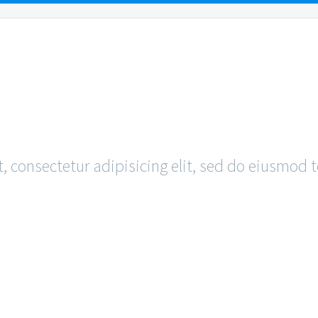
EAS
FAQS
RESO
PLE
BLOG 
 consectetur adipisicing elit, sed do eiusmod 