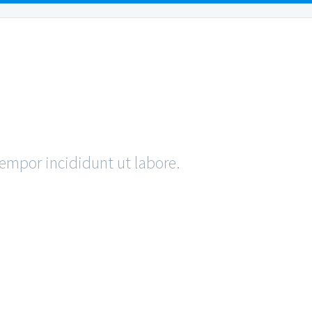
URCES
REVIEWS
PAYMENTS
CONTACT US
POST
tempor incididunt ut labore.