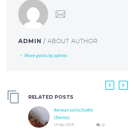
ADMIN
/ ABOUT AUTHOR
More posts by admin
RELATED POSTS
Aenean sollicitudin
(Demo)
0
Lorem Ipsum. Proin
19 Apr 2019
gravida nibh vel velit