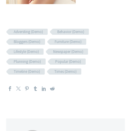
Adversting (Demo)
Behavior (Demo)
Bloggers (Demo)
Furniture (Demo)
Lifestyle (Demo)
Newspaper (Demo)
Plunning (Demo)
Popular (Demo)
Timeline (Demo)
Times (Demo)