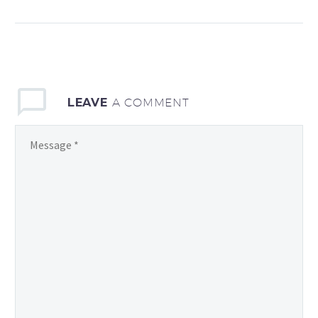
auctor aliquet. Aenean
sollicitudin, lorem quis
bibendum auctor, nisi elit
consequat ipsum, nec
sagittis sem nibh id elit.
LEAVE
A COMMENT
Duis sed odio sit amet
nibh vulputate cursus a
sit amet mauris. Morbi
accumsan ipsum velit.