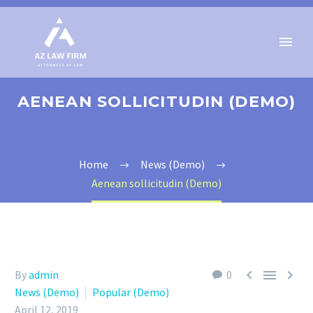
AENEAN SOLLICITUDIN (DEMO)
Home
News (Demo)
Aenean sollicitudin (Demo)



By
admin
0
News (Demo)
Popular (Demo)
April 12, 2019