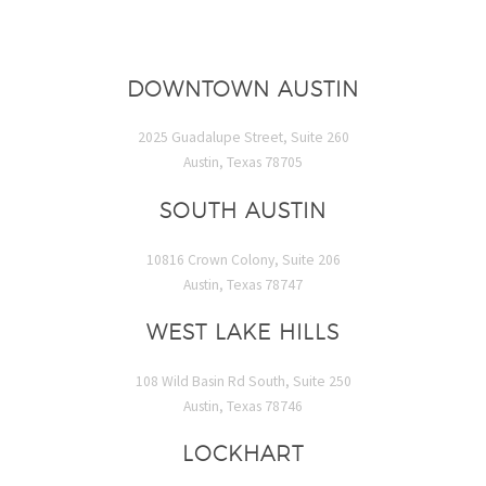
DOWNTOWN AUSTIN
2025 Guadalupe Street, Suite 260
Austin, Texas 78705
SOUTH AUSTIN
10816 Crown Colony, Suite 206
Austin, Texas 78747
WEST LAKE HILLS
108 Wild Basin Rd South, Suite 250
Austin, Texas 78746
LOCKHART