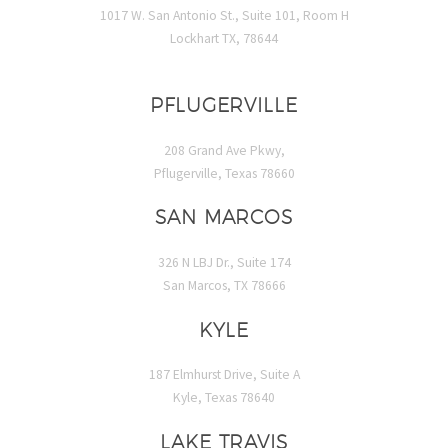
1017 W. San Antonio St., Suite 101, Room H
Lockhart TX, 78644
PFLUGERVILLE
208 Grand Ave Pkwy,
Pflugerville, Texas 78660
SAN MARCOS
326 N LBJ Dr., Suite 174
San Marcos, TX 78666
KYLE
187 Elmhurst Drive, Suite A
Kyle, Texas 78640
LAKE TRAVIS