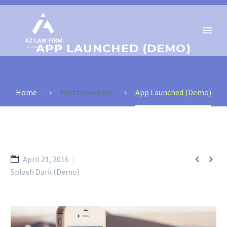
APP LAUNCHED (DEMO)
Home
Portfolio Item
App Launched (Demo)


April 21, 2016
Splash Dark (Demo)