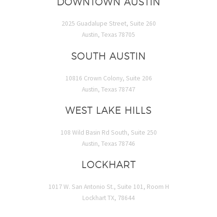
DOWNTOWN AUSTIN
2025 Guadalupe Street, Suite 260
Austin, Texas 78705
SOUTH AUSTIN
10816 Crown Colony, Suite 206
Austin, Texas 78747
WEST LAKE HILLS
108 Wild Basin Rd South, Suite 250
Austin, Texas 78746
LOCKHART
1017 W. San Antonio St., Suite 101, Room H
Lockhart TX, 78644