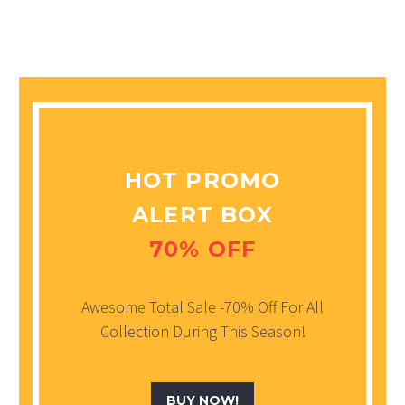
HOT PROMO
ALERT BOX
70% OFF
Awesome Total Sale -70% Off For All
Collection During This Season!
BUY NOW!