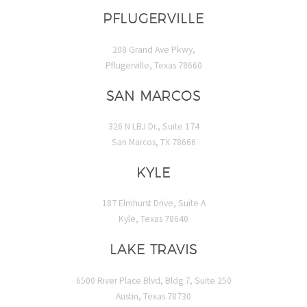
PFLUGERVILLE
208 Grand Ave Pkwy,
Pflugerville, Texas 78660
SAN MARCOS
326 N LBJ Dr., Suite 174
San Marcos, TX 78666
KYLE
187 Elmhurst Drive, Suite A
Kyle, Texas 78640
LAKE TRAVIS
6500 River Place Blvd, Bldg 7, Suite 250
Austin, Texas 78730