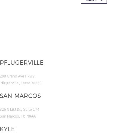
PFLUGERVILLE
208 Grand Ave Pkwy,
Pflugerville, Texas 78660
SAN MARCOS
326 N LBJ Dr., Suite 174
San Marcos, TX 78666
KYLE