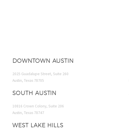
DOWNTOWN AUSTIN
2025 Guadalupe Street, Suite 260
Austin, Texas 78705
SOUTH AUSTIN
10816 Crown Colony, Suite 206
Austin, Texas 78747
WEST LAKE HILLS