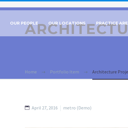
ARCHITECT
OUR PEOPLE
OUR LOCATIONS
PRACTICE AR
Home
Portfolio Item
Architecture Proj
April 27, 2016
metro (Demo)