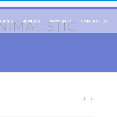
NIMALISTIC
URCES
REVIEWS
PAYMENTS
CONTACT US

