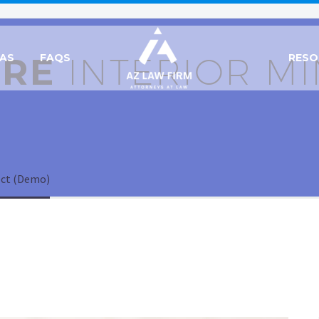
URE
INTERIOR MI
EAS
FAQS
RESO
ect (Demo)