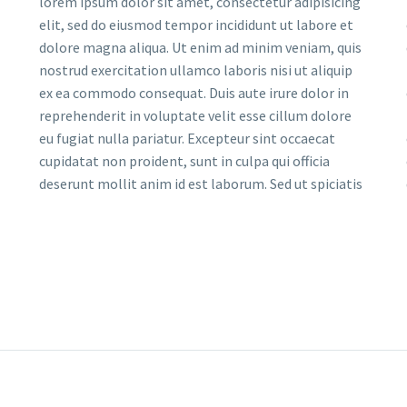
lorem ipsum dolor sit amet, consectetur adipisicing
elit, sed do eiusmod tempor incididunt ut labore et
dolore magna aliqua. Ut enim ad minim veniam, quis
nostrud exercitation ullamco laboris nisi ut aliquip
ex ea commodo consequat. Duis aute irure dolor in
reprehenderit in voluptate velit esse cillum dolore
eu fugiat nulla pariatur. Excepteur sint occaecat
cupidatat non proident, sunt in culpa qui officia
deserunt mollit anim id est laborum. Sed ut spiciatis