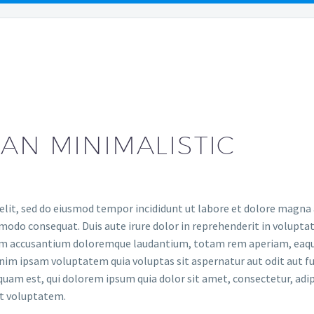
EAS
FAQS
RESO
AN MINIMALISTIC
elit, sed do eiusmod tempor incididunt ut labore et dolore magna
modo consequat. Duis aute irure dolor in reprehenderit in voluptate
tem accusantium doloremque laudantium, totam rem aperiam, eaque i
nim ipsam voluptatem quia voluptas sit aspernatur aut odit aut fu
quam est, qui dolorem ipsum quia dolor sit amet, consectetur, adi
at voluptatem.