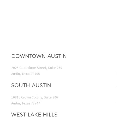
DOWNTOWN AUSTIN
2025 Guadalupe Street, Suite 260
Austin, Texas 78705
SOUTH AUSTIN
10816 Crown Colony, Suite 206
Austin, Texas 78747
WEST LAKE HILLS