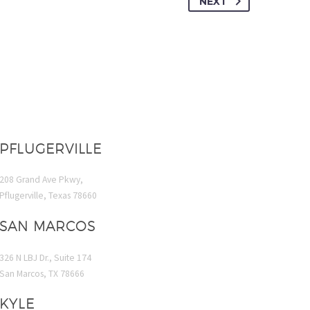
NEXT
PFLUGERVILLE
208 Grand Ave Pkwy,
Pflugerville, Texas 78660
SAN MARCOS
326 N LBJ Dr., Suite 174
San Marcos, TX 78666
KYLE