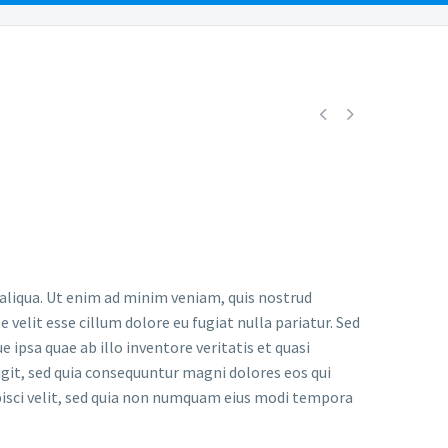
URCES
REVIEWS
PAYMENTS
CONTACT US


 aliqua. Ut enim ad minim veniam, quis nostrud
 velit esse cillum dolore eu fugiat nulla pariatur. Sed
psa quae ab illo inventore veritatis et quasi
git, sed quia consequuntur magni dolores eos qui
pisci velit, sed quia non numquam eius modi tempora