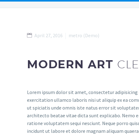
OUR PEOPLE
OUR LOCATIONS
PRACTICE AR
April 27, 2016
metro (Demo)
MODERN ART
CLE
Lorem ipsum dolor sit amet, consectetur adipisicing 
exercitation ullamco laboris nisi ut aliquip ex ea com
ut spiciatis unde omnis iste natus error sit volupta
architecto beatae vitae dicta sunt explicabo. Nemo e
ratione voluptatem sequi nesciunt. Neque porro quis
incidunt ut labore et dolore magnam aliquam quaer