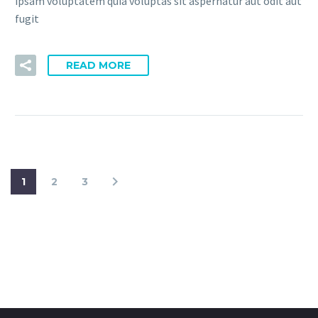
ipsam voluptatem quia voluptas sit aspernatur aut odit aut
fugit
READ MORE
1
2
3