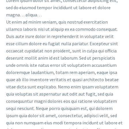
Lorem ipsum dolor sit amet, consectetur adipisicing elit,
sed do eiusmod tempor incididunt ut labore et dolore
magna… aliqua…
Ut enim ad minim veniam, quis nostrud exercitation
ullamco laboris nisi ut aliquip ex ea commodo consequat.
Duis aute irure dolor in reprehenderit in voluptate velit
esse cillum dolore eu fugiat nulla pariatur. Excepteur sint
occaecat cupidatat non proident, sunt in culpa qui officia
deserunt mollit anim id est laborum. Sed ut perspiciatis
unde omnis iste natus error sit voluptatem accusantium
doloremque laudantium, totam rem aperiam, eaque ipsa
quae ab illo inventore veritatis et quasi architecto beatae
vitae dicta sunt explicabo. Nemo enim ipsam voluptatem
quia voluptas sit aspernatur aut odit aut fugit, sed quia
consequuntur magni dolores eos qui ratione voluptatem
sequi nesciunt. Neque porro quisquam est, qui dolorem
ipsum quia dolor sit amet, consectetur, adipisci velit, sed
quia non numquam eius modi tempora incidunt ut labore et