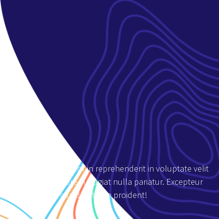
Duis aute irure dolor in reprehenderit in voluptate velit
esse cillum dolore eu fugiat nulla pariatur. Excepteur
sint occaecat cupidatat non proident!