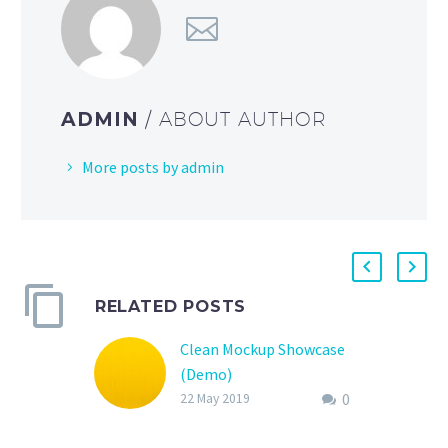
ADMIN
/ ABOUT AUTHOR
More posts by admin
RELATED POSTS
Clean Mockup Showcase
(Demo)
0
Nemo enim ipsam
22 May 2019
voluptatem quia