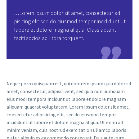
…Lorem ipsum dolor sit amet, consectetur adi
pisicing elit sed do eiusmod tempor incididunt ut
labore et dolore magna aliqua. Class aptent
taciti socios ad litora torquent.

Neque porro quisquam est, qui dolorem ipsum quia dolor sit
amet, consectetur, adipisci velit, sed quia non numquam
eius modi tempora incidunt ut labore et dolore magnam
aliquam quaerat voluptatem. Lorem ipsum dolor sit amet,
consectetur adipisicing elit, sed do eiusmod tempor
incididunt ut labore et dolore magna aliqua. Ut enim ad
minim veniam, quis nostrud exercitation ullamco laboris
nisi ut aliquip ex ea commodo consequat. Duis aute irure