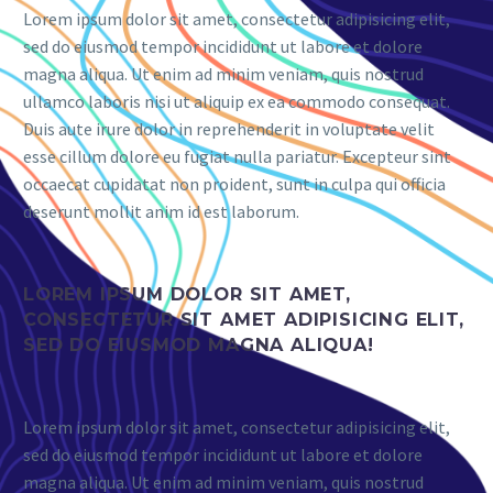
Lorem ipsum dolor sit amet, consectetur adipisicing elit,
sed do eiusmod tempor incididunt ut labore et dolore
magna aliqua. Ut enim ad minim veniam, quis nostrud
ullamco laboris nisi ut aliquip ex ea commodo consequat.
Duis aute irure dolor in reprehenderit in voluptate velit
esse cillum dolore eu fugiat nulla pariatur. Excepteur sint
occaecat cupidatat non proident, sunt in culpa qui officia
deserunt mollit anim id est laborum.
LOREM IPSUM DOLOR SIT AMET,
CONSECTETUR SIT AMET ADIPISICING ELIT,
SED DO EIUSMOD MAGNA ALIQUA!
Lorem ipsum dolor sit amet, consectetur adipisicing elit,
sed do eiusmod tempor incididunt ut labore et dolore
magna aliqua. Ut enim ad minim veniam, quis nostrud