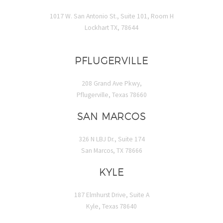
1017 W. San Antonio St., Suite 101, Room H
Lockhart TX, 78644
PFLUGERVILLE
208 Grand Ave Pkwy,
Pflugerville, Texas 78660
SAN MARCOS
326 N LBJ Dr., Suite 174
San Marcos, TX 78666
KYLE
187 Elmhurst Drive, Suite A
Kyle, Texas 78640