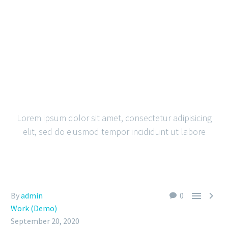
THE BASICS OF
BLOGGING SEARCH
OPTIMIZATION
Lorem ipsum dolor sit amet, consectetur adipisicing
elit, sed do eiusmod tempor incididunt ut labore


By
admin
0
Work (Demo)
September 20, 2020