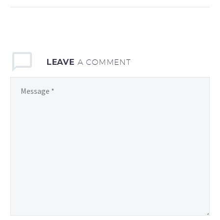
voluptas sit aspernatur
aut odit aut fugit, sed
quia consequuntur magni
dolores eos qui ratione
voluptatem sequi
LEAVE
A COMMENT
nesciunt. Neque porro
quisquam est, qui
dolorem ipsum quia dolor
sit amet, consectetur,
adipisci velit, sed quia
non numquam eius modi
tempora incidunt ut
labore et dolore
magnam aliquam
quaerat voluptatem.