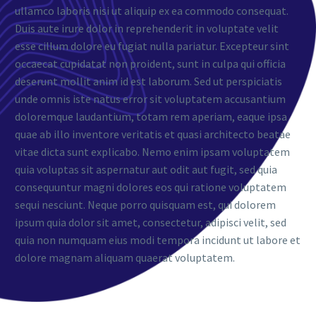
ullamco laboris nisi ut aliquip ex ea commodo consequat.
Duis aute irure dolor in reprehenderit in voluptate velit
esse cillum dolore eu fugiat nulla pariatur. Excepteur sint
occaecat cupidatat non proident, sunt in culpa qui officia
deserunt mollit anim id est laborum. Sed ut perspiciatis
unde omnis iste natus error sit voluptatem accusantium
doloremque laudantium, totam rem aperiam, eaque ipsa
quae ab illo inventore veritatis et quasi architecto beatae
vitae dicta sunt explicabo. Nemo enim ipsam voluptatem
quia voluptas sit aspernatur aut odit aut fugit, sed quia
consequuntur magni dolores eos qui ratione voluptatem
sequi nesciunt. Neque porro quisquam est, qui dolorem
ipsum quia dolor sit amet, consectetur, adipisci velit, sed
quia non numquam eius modi tempora incidunt ut labore et
dolore magnam aliquam quaerat voluptatem.