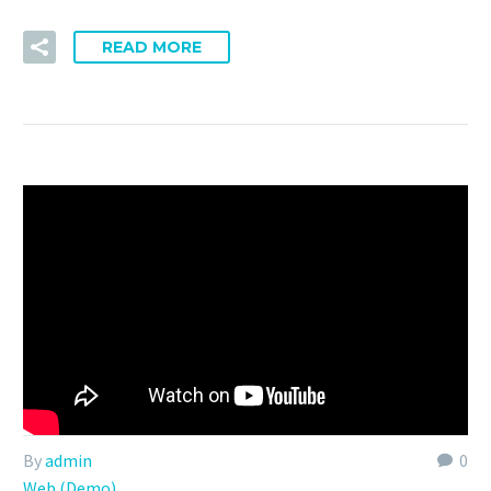
READ MORE
By
admin
0
Web (Demo)