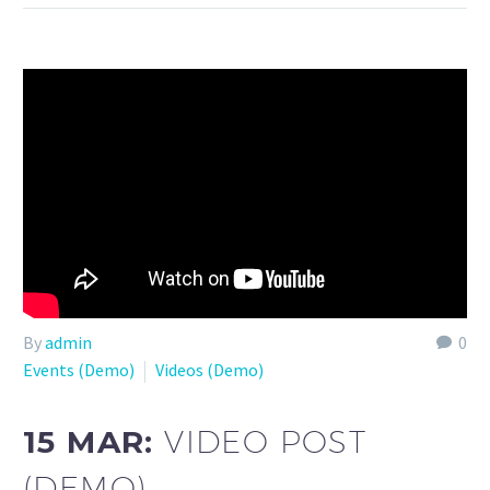
By
admin
0
Events (Demo)
Videos (Demo)
15 MAR:
VIDEO POST
(DEMO)