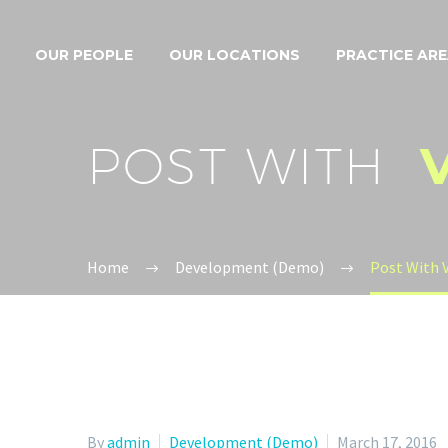
OUR PEOPLE
OUR LOCATIONS
PRACTICE AR
POST WITH
Home
Development (Demo)
Post With 
By
admin
Development (Demo)
March 17, 2016