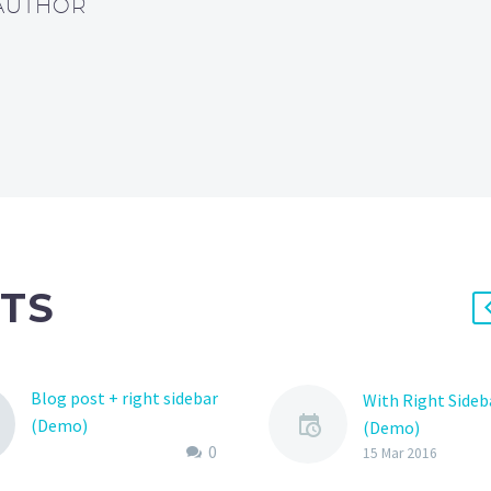
 AUTHOR
TS
Blog post + right sidebar
With Right Sideb
(Demo)
(Demo)
0
Lorem Ipsum. Proin
Lorem Ipsum. Pr
15 Mar 2016
gravida nibh vel velit
gravida nibh vel v