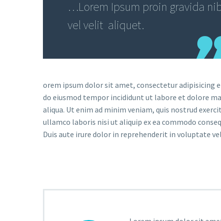
…Lorem Ipsum proin gravida ni
vel velit aliquet.
orem ipsum dolor sit amet, consectetur adipisicing el
do eiusmod tempor incididunt ut labore et dolore m
aliqua. Ut enim ad minim veniam, quis nostrud exerci
ullamco laboris nisi ut aliquip ex ea commodo conseq
Duis aute irure dolor in reprehenderit in voluptate vel
Lorem ipsum dolor sit amet,