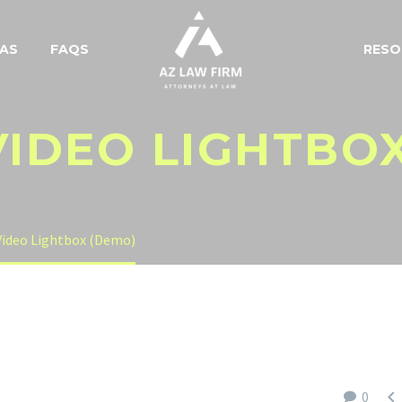
EAS
FAQS
RESO
VIDEO LIGHTBO
Video Lightbox (Demo)

0