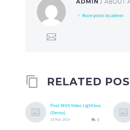
ADMIN
/ ABOUT
More posts by admin
RELATED POS
Post With Video Lightbox
(Demo)
0
Lorem Ipsum. Proin
18 Mar 2016
gravida nibh vel velit