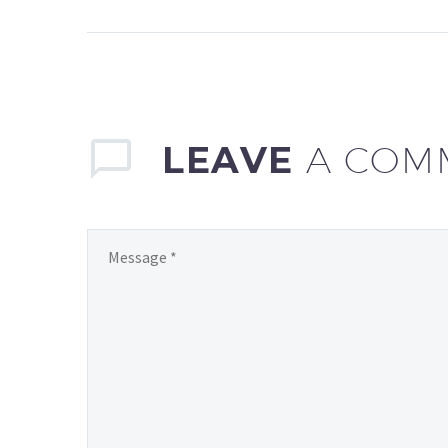
auctor aliquet. Aenean
sollicitudin, lorem quis
bibendum auctor, nisi elit
consequat ipsum, nec
sagittis sem nibh id elit.
LEAVE
A COM