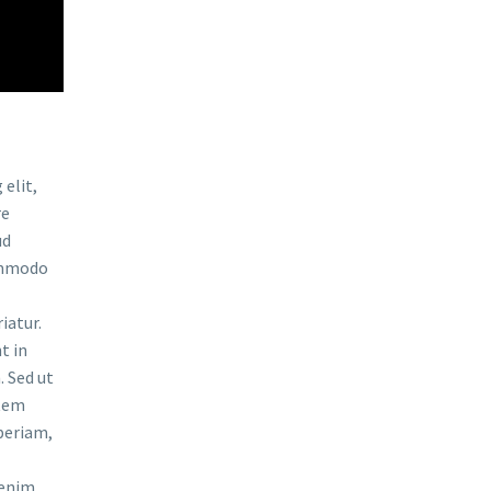
elit,
re
ud
commodo
iatur.
t in
. Sed ut
atem
periam,
 enim