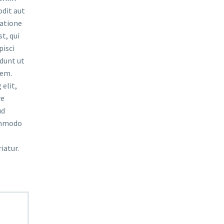
odit aut
ratione
t, qui
pisci
dunt ut
tem.
elit,
re
ud
commodo
iatur.