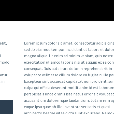
lit,
Lorem ipsum dolor sit amet, consectetur adipisicing 
e
sed do eiusmod tempor incididunt ut labore et dolo
d
magna aliqua. Ut enim ad minim veniam, quis nostr
ommodo
exercitation ullamco laboris nisi ut aliquip ex ea 
consequat. Duis aute irure dolor in reprehenderit in
atur.
voluptate velit esse cillum dolore eu fugiat nulla par
 in
Excepteur sint occaecat cupidatat non proident, sun
culpa qui officia deserunt mollit anim id est laborum
perspiciatis unde omnis iste natus error sit volupt
accusantium doloremque laudantium, totam rem a
eaque ipsa quae ab illo inventore veritatis et quasi
architecto beatae vitae dicta sunt explicabo. Nemo