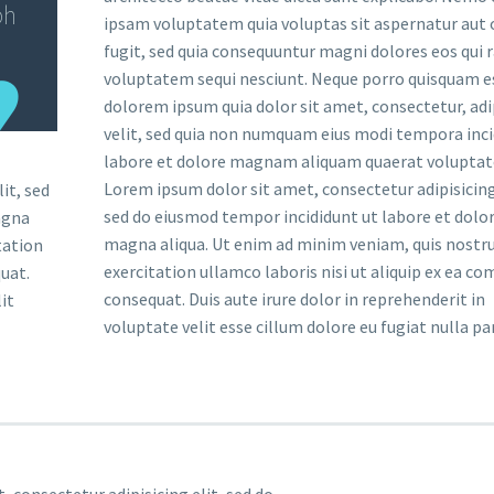
bh
ipsam voluptatem quia voluptas sit aspernatur aut 
fugit, sed quia consequuntur magni dolores eos qui 
voluptatem sequi nesciunt. Neque porro quisquam es
dolorem ipsum quia dolor sit amet, consectetur, adi
velit, sed quia non numquam eius modi tempora inci
labore et dolore magnam aliquam quaerat volupta
Lorem ipsum dolor sit amet, consectetur adipisicing 
it, sed
sed do eiusmod tempor incididunt ut labore et dolo
agna
magna aliqua. Ut enim ad minim veniam, quis nostr
tation
exercitation ullamco laboris nisi ut aliquip ex ea 
uat.
consequat. Duis aute irure dolor in reprehenderit in
it
voluptate velit esse cillum dolore eu fugiat nulla par
 consectetur adipisicing elit, sed do