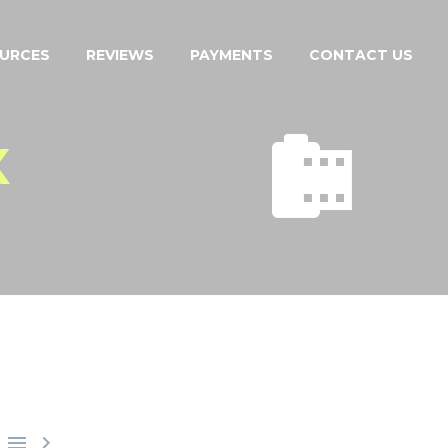
URCES
REVIEWS
PAYMENTS
CONTACT US


X

