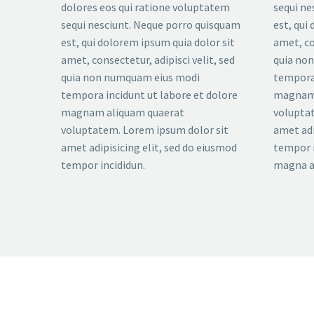
dolores eos qui ratione voluptatem
sequi ne
sequi nesciunt. Neque porro quisquam
est, qui
est, qui dolorem ipsum quia dolor sit
amet, co
amet, consectetur, adipisci velit, sed
quia no
quia non numquam eius modi
tempora 
tempora incidunt ut labore et dolore
magnam 
magnam aliquam quaerat
voluptat
voluptatem. Lorem ipsum dolor sit
amet adi
amet adipisicing elit, sed do eiusmod
tempor i
tempor incididun.
magna a