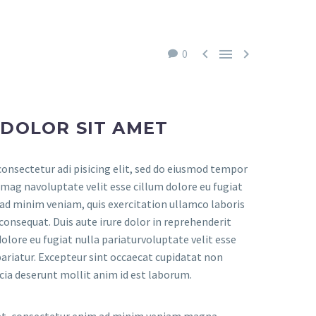



0
 DOLOR SIT AMET
onsectetur adi pisicing elit, sed do eiusmod tempor
 mag navoluptate velit esse cillum dolore eu fugiat
m ad minim veniam, quis exercitation ullamco laboris
consequat. Duis aute irure dolor in reprehenderit
dolore eu fugiat nulla pariaturvoluptate velit esse
pariatur. Excepteur sint occaecat cupidatat non
ficia deserunt mollit anim id est laborum.
et, consectetur enim ad minim veniam magna