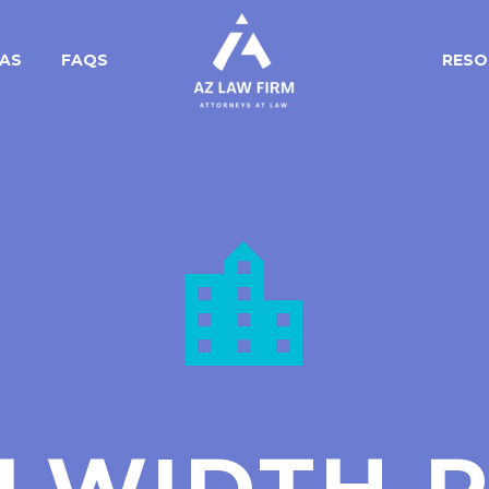
EAS
FAQS
RESO

