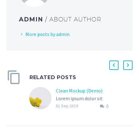
ADMIN
/ ABOUT AUTHOR
More posts by admin
RELATED POSTS
Clean Mockup (Demo)
Lorem ipsum dolor sit
0
amet, consectetur adi
01 Sep 2019
pisicing elit, sed do
eiusmod tempor
incididunt ut labore et
dolore magna aliqua. Ut