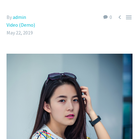


By
admin
0
Video (Demo)
May 22, 2019