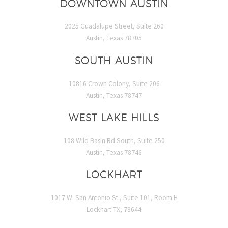
DOWNTOWN AUSTIN
2025 Guadalupe Street, Suite 260
Austin, Texas 78705
SOUTH AUSTIN
10816 Crown Colony, Suite 206
Austin, Texas 78747
WEST LAKE HILLS
108 Wild Basin Rd South, Suite 250
Austin, Texas 78746
LOCKHART
1017 W. San Antonio St., Suite 101, Room H
Lockhart TX, 78644