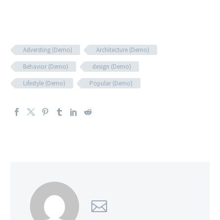
Adversting (Demo)
Architecture (Demo)
Behavior (Demo)
design (Demo)
Lifestyle (Demo)
Popular (Demo)