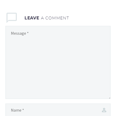
enim ad minim veniam,
quis exercitation ullamco
LEAVE
A COMMENT