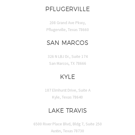
PFLUGERVILLE
208 Grand Ave Pkwy,
Pflugerville, Texas 78660
SAN MARCOS
326 N LBJ Dr., Suite 174
San Marcos, TX 78666
KYLE
187 Elmhurst Drive, Suite A
Kyle, Texas 78640
LAKE TRAVIS
6500 River Place Blvd, Bldg 7, Suite 250
Austin, Texas 78730