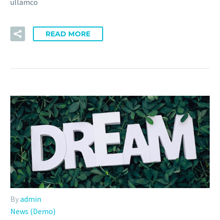
ullamco
READ MORE
By
admin
News (Demo)