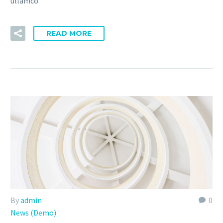
ullamco
READ MORE
By
admin
0
News (Demo)