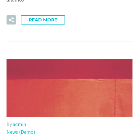
READ MORE
By
admin
News (Demo)