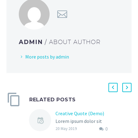
ADMIN
/ ABOUT AUTHOR
More posts by admin
RELATED POSTS
Creative Quote (Demo)
Lorem ipsum dolor sit
0
amet, consectetur
20 May 2019
adipisicing elit, sed do