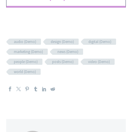
audio (Demo)
design (Demo)
digital (Demo)
marketing (Demo)
news (Demo)
people (Demo)
posts (Demo)
video (Demo)
world (Demo)