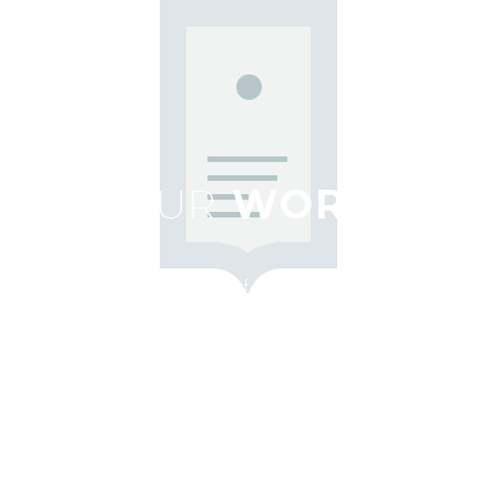
OUR
WORK
Our work is the culmination of creative visions, brilliant ideas
and full commitment