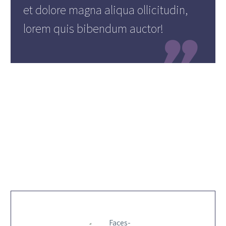
et dolore magna aliqua ollicitudin,
lorem quis bibendum auctor!

PRESENTERS