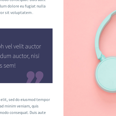
llum dolore eu fugiat nulla
ror sit voluptatem .
 vel velit auctor
dum auctor, nisi
is sem!

 elit, sed do eiusmod tempor
 ad minim veniam, quis
mmodo consequat. Duis aute