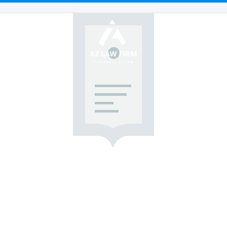
EAS
FAQS
RESO
OUR
WOR
ulmination of creative visions, brilliant ideas a