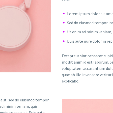
Lorem ipsum dolor sit amet
Sed do eiusmod tempor inc
Ut enim ad minim veniam, q
Duis aute irure dolor in re
Excepteur sint occaecat cupida
mollit anim id est laborum. Se
voluptatem accusantium dolo
quae ab illo inventore veritat
explicabo.
 elit, sed do eiusmod tempor
 ad minim veniam, quis
mmodo consequat. Duis aute