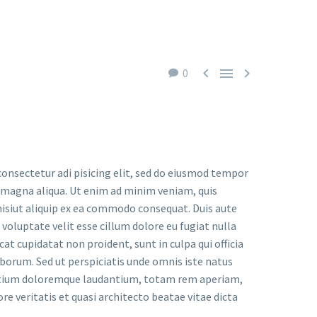



0
 DOLOR SIT AMET
onsectetur adi pisicing elit, sed do eiusmod tempor
e magna aliqua. Ut enim ad minim veniam, quis
nisiut aliquip ex ea commodo consequat. Duis aute
n voluptate velit esse cillum dolore eu fugiat nulla
cat cupidatat non proident, sunt in culpa qui officia
aborum. Sed ut perspiciatis unde omnis iste natus
ntium doloremque laudantium, totam rem aperiam,
ore veritatis et quasi architecto beatae vitae dicta