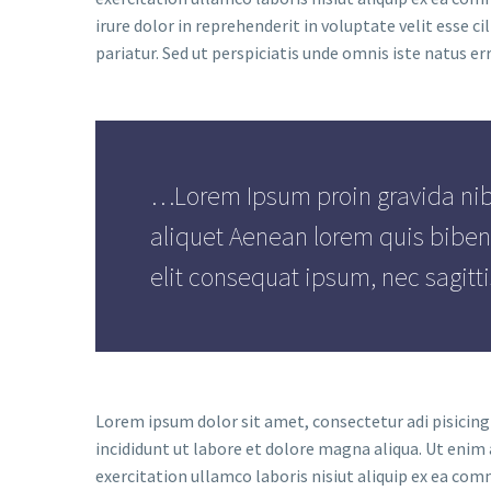
irure dolor in reprehenderit in voluptate velit esse ci
pariatur. Sed ut perspiciatis unde omnis iste natus er
…Lorem Ipsum proin gravida nibh
aliquet Aenean lorem quis biben
elit consequat ipsum, nec sagitt
Lorem ipsum dolor sit amet, consectetur adi pisicing
incididunt ut labore et dolore magna aliqua. Ut enim
exercitation ullamco laboris nisiut aliquip ex ea co