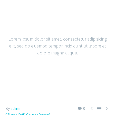
SIMPLE
BLOG POST
Lorem ipsum dolor sit amet, consectetur adipisicing
elit, sed do eiusmod tempor incididunt ut labore et
dolore magna aliqua.



By
admin
0
CD and DVD Cover (Demo)