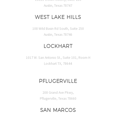
Austin, Texas 78747
WEST LAKE HILLS
108 Wild Basin Rd South, Suite 250
Austin, Texas 78746
LOCKHART
1017 W. San Antonio St., Suite 101, Room H
Lockhart TX, 78644
PFLUGERVILLE
208 Grand Ave Pkwy,
Pflugerville, Texas 78660
SAN MARCOS