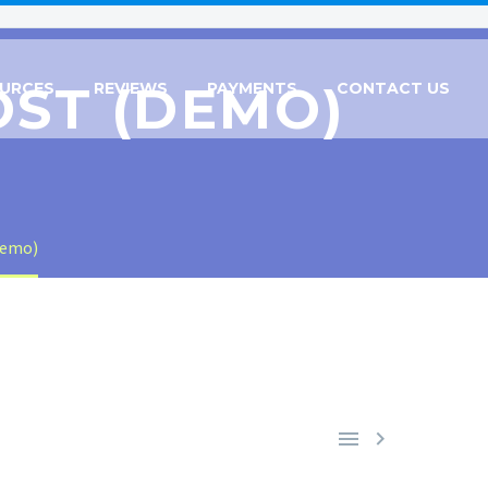
OST (DEMO)
URCES
REVIEWS
PAYMENTS
CONTACT US
Demo)

