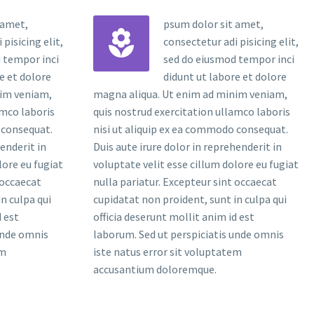
 amet,
psum dolor sit amet,


pisicing elit,
consectetur adi pisicing elit,
 tempor inci
sed do eiusmod tempor inci
e et dolore
didunt ut labore et dolore
nim veniam,
magna aliqua. Ut enim ad minim veniam,
amco laboris
quis nostrud exercitation ullamco laboris
 consequat.
nisi ut aliquip ex ea commodo consequat.
henderit in
Duis aute irure dolor in reprehenderit in
lore eu fugiat
voluptate velit esse cillum dolore eu fugiat
 occaecat
nulla pariatur. Excepteur sint occaecat
n culpa qui
cupidatat non proident, sunt in culpa qui
d est
officia deserunt mollit anim id est
unde omnis
laborum. Sed ut perspiciatis unde omnis
em
iste natus error sit voluptatem
accusantium doloremque.