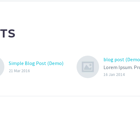
TS
blog post (Demo
Simple Blog Post (Demo)
Lorem Ipsum. Pr
21 Mar 2016
gravida nibh vel v
16 Jan 2014
auctor aliquet. 
sollicitudin, lore
bibendum auctor, 
consequat ipsum
sagittis sem nibh 
Duis sed odio sit
nibh vulputate cu
sit amet mauris.