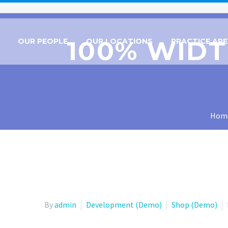
100% WIDT
OUR PEOPLE
OUR LOCATIONS
PRACTICE AR
Hom
By
admin
Development (Demo)
Shop (Demo)