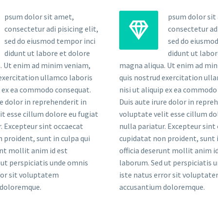
psum dolor sit amet,
psum dolor sit


consectetur adi pisicing elit,
consectetur adi 
sed do eiusmod tempor inci
sed do eiusmod
didunt ut labore et dolore
didunt ut labor
. Ut enim ad minim veniam,
magna aliqua. Ut enim ad mi
exercitation ullamco laboris
quis nostrud exercitation ull
ip ex ea commodo consequat.
nisi ut aliquip ex ea commodo
re dolor in reprehenderit in
Duis aute irure dolor in repre
it esse cillum dolore eu fugiat
voluptate velit esse cillum do
r. Excepteur sint occaecat
nulla pariatur. Excepteur sint
 proident, sunt in culpa qui
cupidatat non proident, sunt i
unt mollit anim id est
officia deserunt mollit anim i
ut perspiciatis unde omnis
laborum. Sed ut perspiciatis 
ror sit voluptatem
iste natus error sit voluptat
 doloremque.
accusantium doloremque.