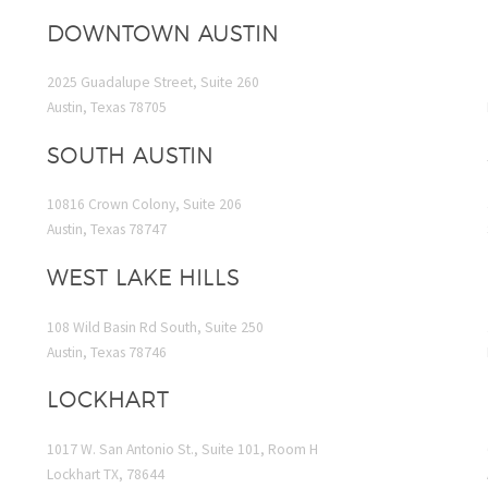
accumsan ipsum v
DOWNTOWN AUSTIN
Nam nec tellus a
tincidunt auctor 
2025 Guadalupe Street, Suite 260
odio. Sed non ma
Austin, Texas 78705
vitae erat conse
auctor eu in elit.
SOUTH AUSTIN
10816 Crown Colony, Suite 206
Austin, Texas 78747
WEST LAKE HILLS
108 Wild Basin Rd South, Suite 250
Austin, Texas 78746
LOCKHART
1017 W. San Antonio St., Suite 101, Room H
Lockhart TX, 78644