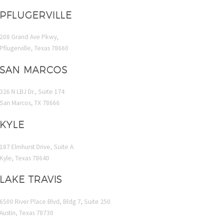
elit.
PFLUGERVILLE
 odio
a ornare
208 Grand Ave Pkwy,
uris
Pflugerville, Texas 78660
quat
SAN MARCOS
326 N LBJ Dr., Suite 174
San Marcos, TX 78666
KYLE
187 Elmhurst Drive, Suite A
Kyle, Texas 78640
LAKE TRAVIS
6500 River Place Blvd, Bldg 7, Suite 250
Austin, Texas 78730