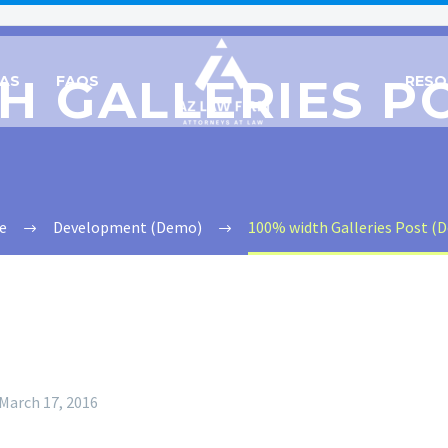
H GALLERIES P
EAS
FAQS
RESO
e
Development (Demo)
100% width Galleries Post (
March 17, 2016