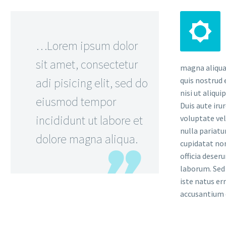


…Lorem ipsum dolor
sit amet, consectetur
magna aliqua
adi pisicing elit, sed do
quis nostrud 
nisi ut aliqu
eiusmod tempor
Duis aute iru
incididunt ut labore et
voluptate vel
nulla pariatu
dolore magna aliqua.
cupidatat non
officia deser
laborum. Sed 
iste natus er
accusantium