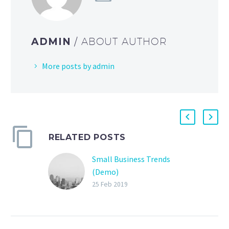
ADMIN
/ ABOUT AUTHOR
More posts by admin
RELATED POSTS
Small Business Trends
(Demo)
Lorem Ipsum. Proin
25 Feb 2019
gravida nibh vel velit
auctor aliquet. Aenean
sollicitudin, lorem quis