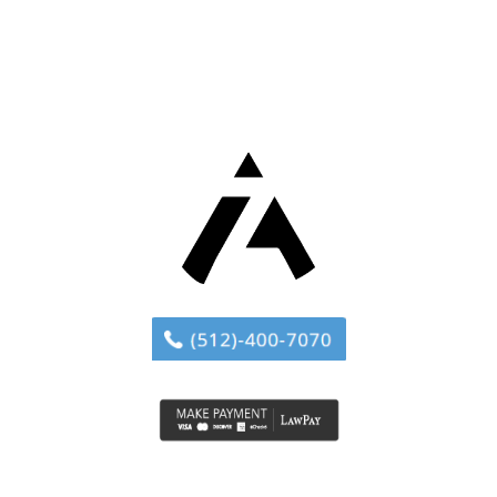
bibendum auctor, nisi elit
consequat ipsum, nec
sagittis sem nibh id elit.