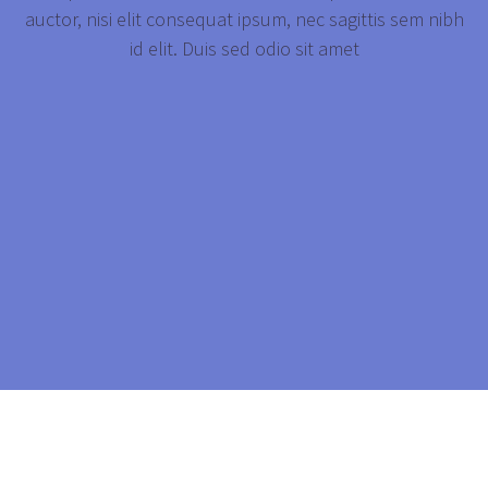
auctor, nisi elit consequat ipsum, nec sagittis sem nibh
id elit. Duis sed odio sit amet