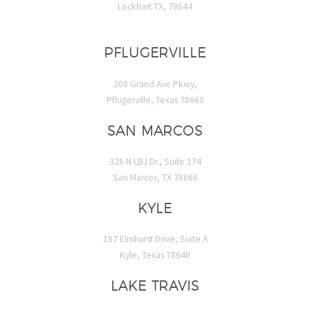
Lockhart TX, 78644
PFLUGERVILLE
208 Grand Ave Pkwy,
Pflugerville, Texas 78660
SAN MARCOS
326 N LBJ Dr., Suite 174
San Marcos, TX 78666
KYLE
187 Elmhurst Drive, Suite A
Kyle, Texas 78640
LAKE TRAVIS