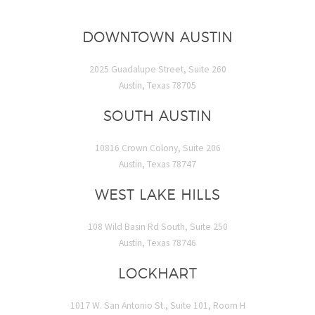
DOWNTOWN AUSTIN
2025 Guadalupe Street, Suite 260
Austin, Texas 78705
SOUTH AUSTIN
10816 Crown Colony, Suite 206
Austin, Texas 78747
WEST LAKE HILLS
108 Wild Basin Rd South, Suite 250
Austin, Texas 78746
LOCKHART
1017 W. San Antonio St., Suite 101, Room H