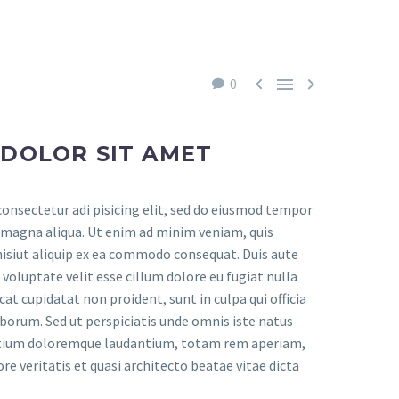



0
 DOLOR SIT AMET
onsectetur adi pisicing elit, sed do eiusmod tempor
e magna aliqua. Ut enim ad minim veniam, quis
nisiut aliquip ex ea commodo consequat. Duis aute
n voluptate velit esse cillum dolore eu fugiat nulla
cat cupidatat non proident, sunt in culpa qui officia
aborum. Sed ut perspiciatis unde omnis iste natus
ntium doloremque laudantium, totam rem aperiam,
ore veritatis et quasi architecto beatae vitae dicta