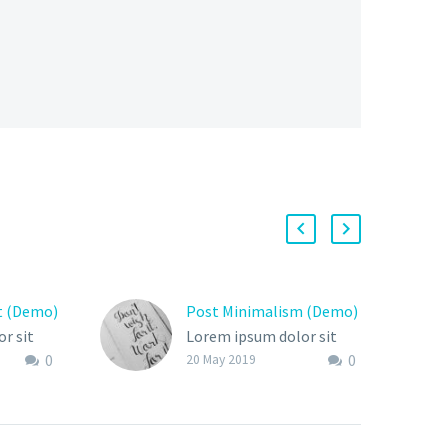
t (Demo)
Post Minimalism (Demo)
r sit
Lorem ipsum dolor sit
0
0
r adi
amet, consectetur
20 May 2019
 do
adipisicing elit, sed do
eiusmod tempor
ore et
incididunt ut labore et