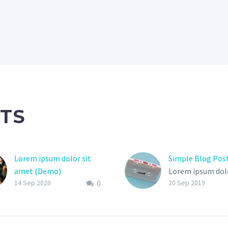
TS
Lorem ipsum dolor sit
Simple Blog Pos
amet (Demo)
Lorem ipsum dolo
0
Lorem ipsum dolor sit
amet, consectetu
14 Sep 2020
20 Sep 2019
amet, consectetur
pisicing elit, sed
adipisicing elit, sed do
eiusmod tempor
eiusmod tempor
incididunt ut lab