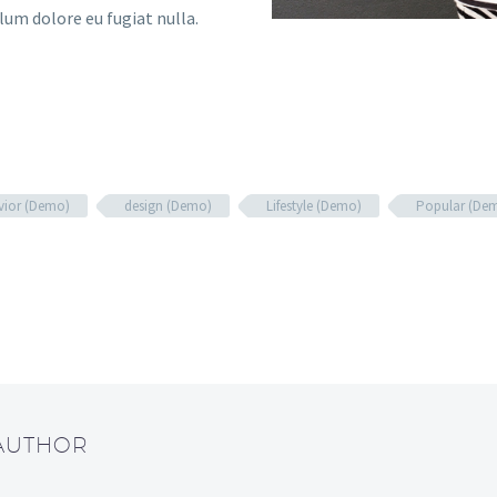
llum dolore eu fugiat nulla.
vior (Demo)
design (Demo)
Lifestyle (Demo)
Popular (De
 AUTHOR