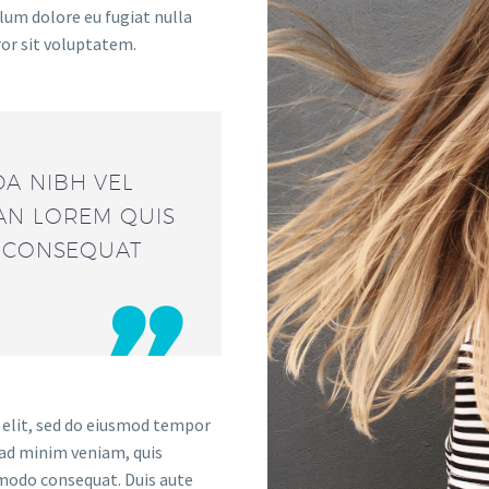
llum dolore eu fugiat nulla
ror sit voluptatem.
A NIBH VEL
AN LOREM QUIS
T CONSEQUAT

 elit, sed do eiusmod tempor
 ad minim veniam, quis
mmodo consequat. Duis aute