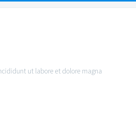
URCES
REVIEWS
PAYMENTS
CONTACT US
POST
ncididunt ut labore et dolore magna