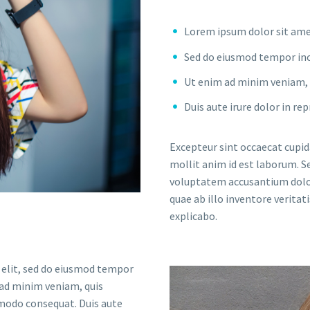
Lorem ipsum dolor sit amet
Sed do eiusmod tempor inc
Ut enim ad minim veniam, q
Duis aute irure dolor in re
Excepteur sint occaecat cupida
mollit anim id est laborum. Se
voluptatem accusantium dolo
quae ab illo inventore veritat
explicabo.
 elit, sed do eiusmod tempor
 ad minim veniam, quis
mmodo consequat. Duis aute