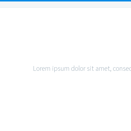
OUR PEOPLE
OUR LOCATIONS
PRACTICE AR
SIM
Lorem ipsum dolor sit amet, consec