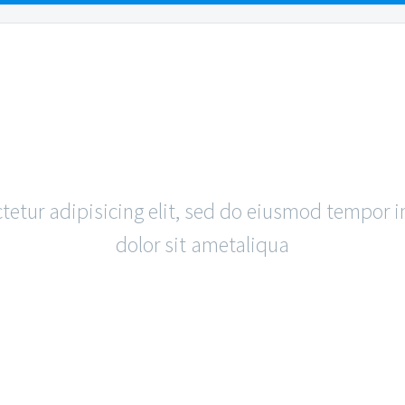
EAS
FAQS
RESO
PLE
BLOG 
tetur adipisicing elit, sed do eiusmod tempor i
dolor sit ametaliqua