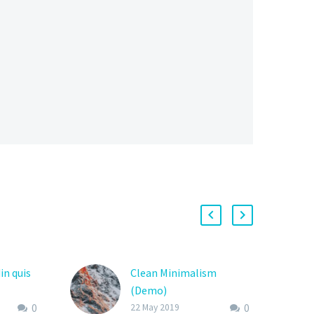
in quis
Clean Minimalism
(Demo)
0
0
Lorem ipsum dolor sit
22 May 2019