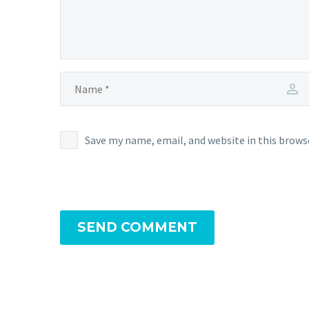
mollit anim id est
laborum. Sed ut
perspiciatis unde omnis
iste natus error sit
voluptatem accusantium
doloremque laudantium,
totam rem aperiam,
eaque ipsa quae ab illo
Save my name, email, and website in this brows
inventore veritatis et
quasi architecto beatae
vitae dicta sunt
explicabo. Nemo enim
ipsam voluptatem quia
SEND COMMENT
voluptas sit aspernatur
aut odit aut fugit, sed
quia consequuntur magni
dolores eos qui ratione
voluptatem sequi