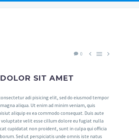
URCES
REVIEWS
PAYMENTS
CONTACT US



0
 DOLOR SIT AMET
onsectetur adi pisicing elit, sed do eiusmod tempor
e magna aliqua. Ut enim ad minim veniam, quis
nisiut aliquip ex ea commodo consequat. Duis aute
n voluptate velit esse cillum dolore eu fugiat nulla
cat cupidatat non proident, sunt in culpa qui officia
aborum. Sed ut perspiciatis unde omnis iste natus