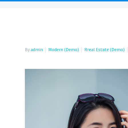
OUR PEOPLE
OUR LOCATIONS
PRACTICE AR
By
admin
Modern (Demo)
Rreal Estate (Demo)