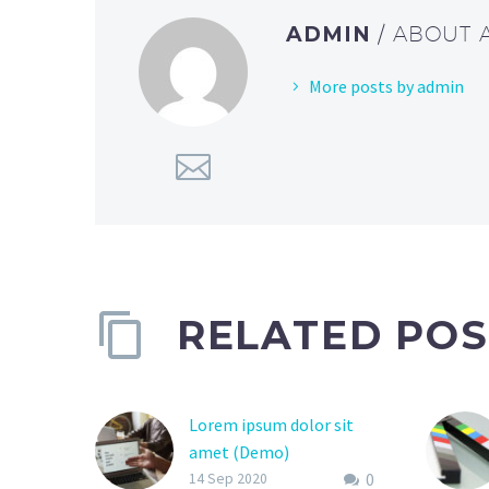
ADMIN
/ ABOUT
More posts by admin
RELATED POS
Lorem ipsum dolor sit
amet (Demo)
0
Lorem ipsum dolor sit
14 Sep 2020