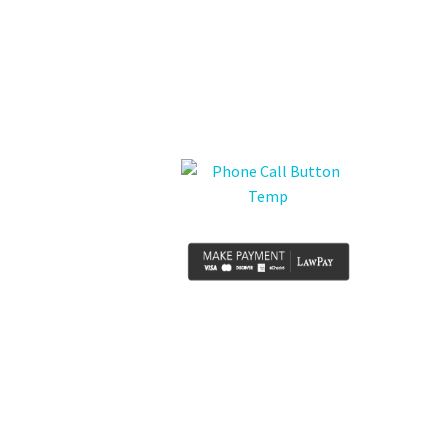
nesciunt. Neque porro
quisquam est, qui
dolorem ipsum quia dolor
sit amet, consectetur,
adipisci velit, sed quia
non numquam eius modi
tempora incidunt ut
labore et dolore
magnam aliquam
quaerat voluptatem.
Nemo enim ipsam
voluptatem quia
voluptas sit aspernatur
aut odit aut fugit