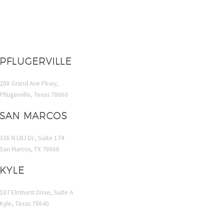
PFLUGERVILLE
208 Grand Ave Pkwy,
Pflugerville, Texas 78660
SAN MARCOS
326 N LBJ Dr., Suite 174
San Marcos, TX 78666
KYLE
187 Elmhurst Drive, Suite A
Kyle, Texas 78640