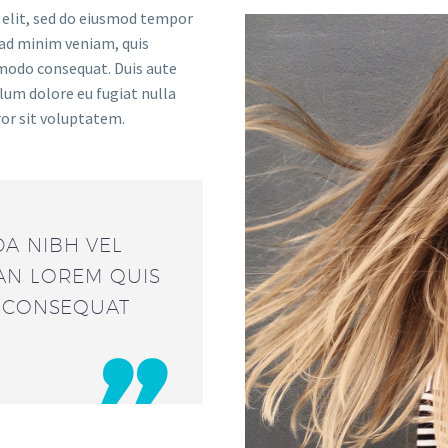
 elit, sed do eiusmod tempor
 ad minim veniam, quis
mmodo consequat. Duis aute
llum dolore eu fugiat nulla
ror sit voluptatem.
A NIBH VEL
AN LOREM QUIS
T CONSEQUAT
