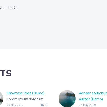
 AUTHOR
TS
Showcase Post (Demo)
Aenean sollicitud
Lorem ipsum dolor sit
auctor (Demo)
0
amet, consectetur
20 May 2019
14 May 2019