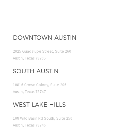
DOWNTOWN AUSTIN
2025 Guadalupe Street, Suite 260
Austin, Texas 78705
SOUTH AUSTIN
10816 Crown Colony, Suite 206
Austin, Texas 78747
WEST LAKE HILLS
108 Wild Basin Rd South, Suite 250
Austin, Texas 78746