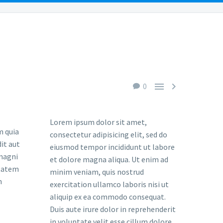
URCES
REVIEWS
PAYMENTS
CONTACT US


0
Lorem ipsum dolor sit amet,
 quia
consectetur adipisicing elit, sed do
it aut
eiusmod tempor incididunt ut labore
 magni
et dolore magna aliqua. Ut enim ad
ptatem
minim veniam, quis nostrud
m
exercitation ullamco laboris nisi ut
aliquip ex ea commodo consequat.
Duis aute irure dolor in reprehenderit
in voluptate velit esse cillum dolore