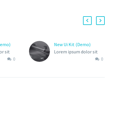
Demo)
New Ui Kit (Demo)
r sit
Lorem ipsum dolor sit
0
0
ur
amet, consectetur
sed do
adipisicing elit
ore et
or sit