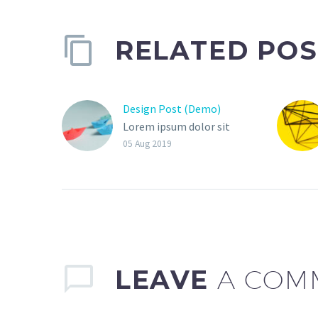
RELATED POS
Design Post (Demo)
Lorem ipsum dolor sit
amet, consectetur adi
05 Aug 2019
pisicing elit, sed do
eiusmod tempor
incididunt ut labore et
dolore magna aliqua. Ut
enim ad minim veniam,
quis exercitation ullamco
LEAVE
A COM