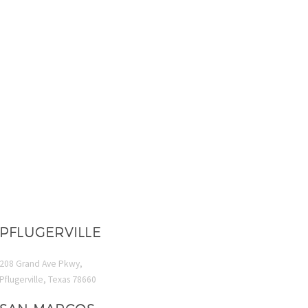
PFLUGERVILLE
208 Grand Ave Pkwy,
Pflugerville, Texas 78660