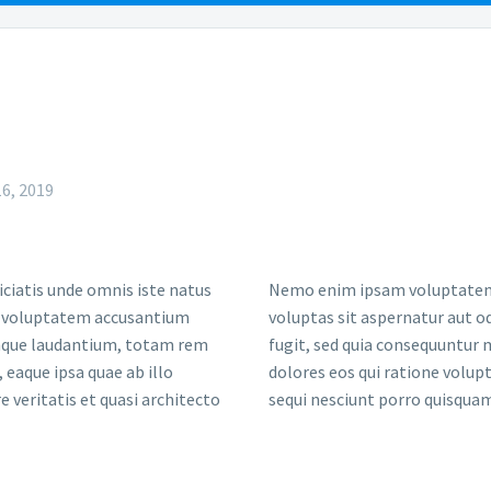
EAS
FAQS
RESO
6, 2019
iciatis unde omnis iste natus
Nemo enim ipsam voluptatem
t voluptatem accusantium
voluptas sit aspernatur aut od
que laudantium, totam rem
fugit, sed quia consequuntur
 eaque ipsa quae ab illo
dolores eos qui ratione volu
e veritatis et quasi architecto
sequi nesciunt porro quisqua