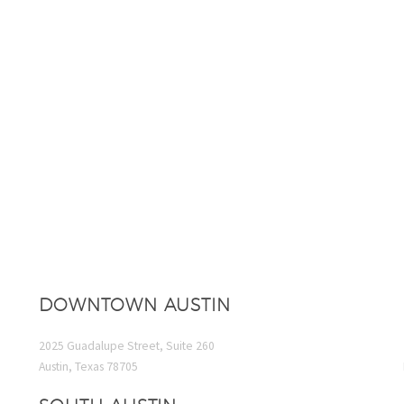
DOWNTOWN AUSTIN
2025 Guadalupe Street, Suite 260
Austin, Texas 78705