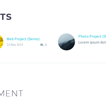
TS
Photo Project (
Web Project (Demo)
Lorem ipsum dolo
0
22 May 2019
amet, consectet
adipisicing elit, 
eiusmod tempor
incididunt ut lab
dolore magna dol
ametaliqua
MENT