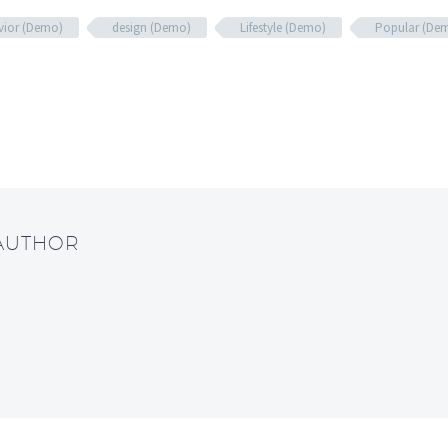
vior (Demo)
design (Demo)
Lifestyle (Demo)
Popular (De
 AUTHOR