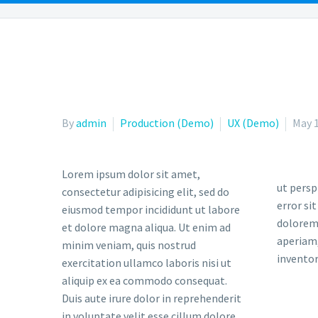
OUR PEOPLE
OUR LOCATIONS
PRACTICE AR
By
admin
Production (Demo)
UX (Demo)
May 1
Lorem ipsum dolor sit amet,
ut persp
consectetur adipisicing elit, sed do
error si
eiusmod tempor incididunt ut labore
dolorem
et dolore magna aliqua. Ut enim ad
aperiam,
minim veniam, quis nostrud
inventor
exercitation ullamco laboris nisi ut
aliquip ex ea commodo consequat.
Duis aute irure dolor in reprehenderit
in voluptate velit esse cillum dolore