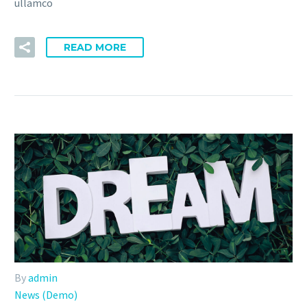
ullamco
READ MORE
By
admin
News (Demo)