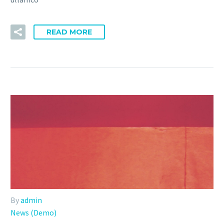
READ MORE
By
admin
News (Demo)