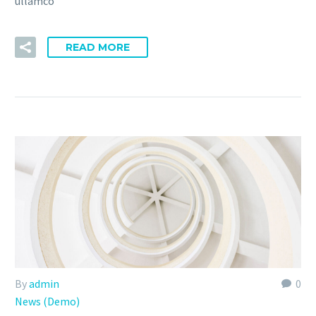
ullamco
READ MORE
By
admin
0
News (Demo)