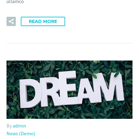
ullamco
READ MORE
By
admin
News (Demo)