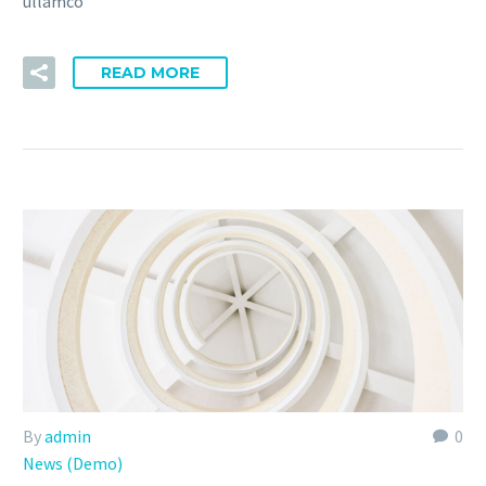
ullamco
READ MORE
By
admin
0
News (Demo)