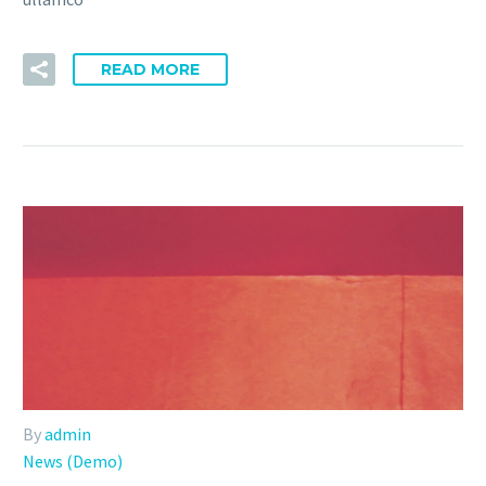
READ MORE
By
admin
News (Demo)