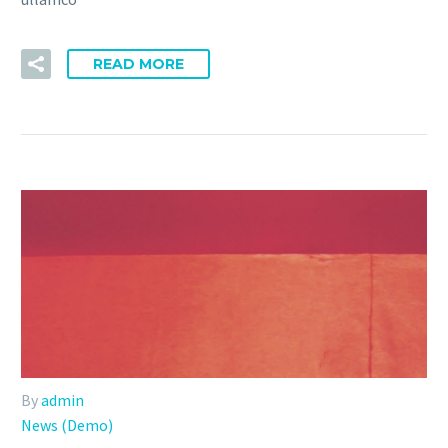
READ MORE
By
admin
News (Demo)