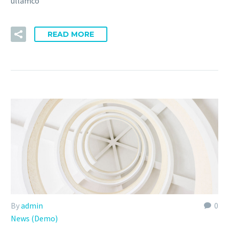
ullamco
READ MORE
By
admin
0
News (Demo)