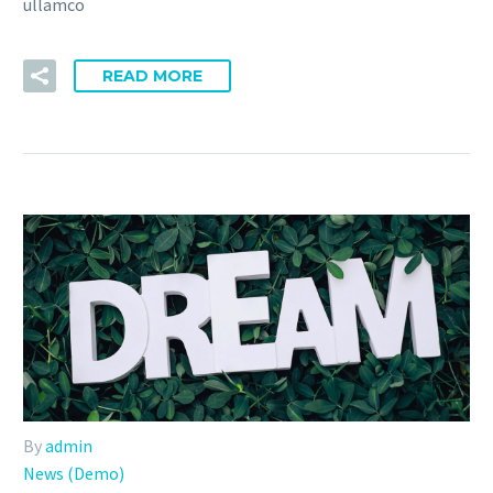
ullamco
READ MORE
By
admin
News (Demo)