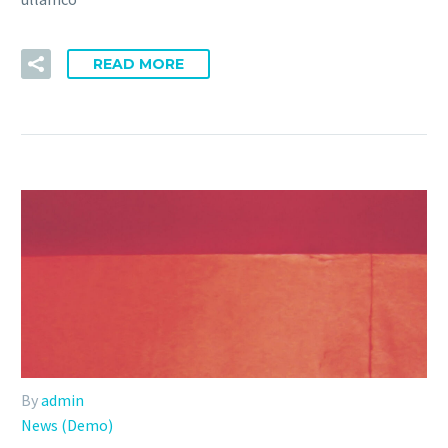
READ MORE
By
admin
News (Demo)