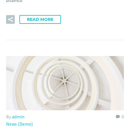
ullamco
READ MORE
By
admin
0
News (Demo)