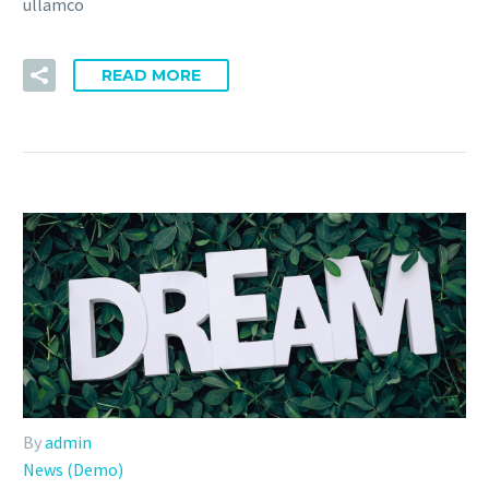
ullamco
READ MORE
By
admin
News (Demo)