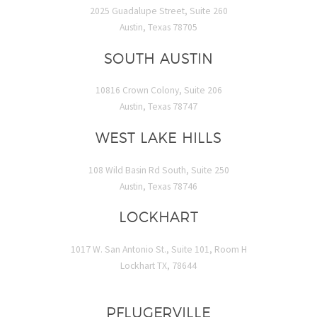
2025 Guadalupe Street, Suite 260
Austin, Texas 78705
SOUTH AUSTIN
10816 Crown Colony, Suite 206
Austin, Texas 78747
WEST LAKE HILLS
108 Wild Basin Rd South, Suite 250
Austin, Texas 78746
LOCKHART
1017 W. San Antonio St., Suite 101, Room H
Lockhart TX, 78644
PFLUGERVILLE