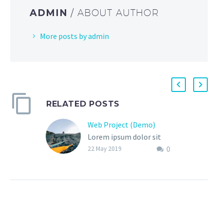
ADMIN
/ ABOUT AUTHOR
More posts by admin
RELATED POSTS
Web Project (Demo)
Lorem ipsum dolor sit
0
amet, consectetur
22 May 2019
adipisicing elit, sed do
eiusmod tempor
incididunt ut labore et
dolore aliqua.