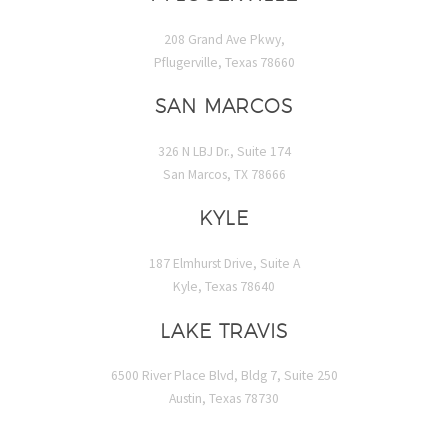
208 Grand Ave Pkwy,
Pflugerville, Texas 78660
SAN MARCOS
326 N LBJ Dr., Suite 174
San Marcos, TX 78666
KYLE
187 Elmhurst Drive, Suite A
Kyle, Texas 78640
LAKE TRAVIS
6500 River Place Blvd, Bldg 7, Suite 250
Austin, Texas 78730