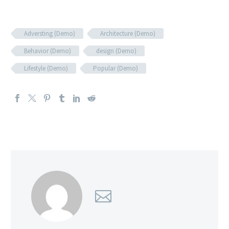
Adversting (Demo)
Architecture (Demo)
Behavior (Demo)
design (Demo)
Lifestyle (Demo)
Popular (Demo)