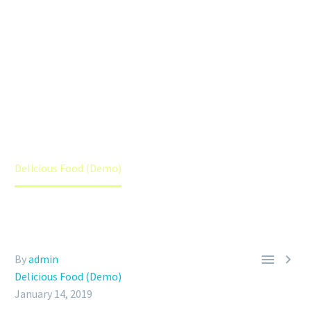
DELICIOUS FOOD (DEMO)
Home
Delicious Food (Demo)
Delicious Food (Demo)


By
admin
Delicious Food (Demo)
January 14, 2019