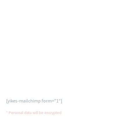
consequat ipsum, nec
sagittis sem nibh id elit.
Duis sed odio sit amet
nibh vulputate cursus a
sit amet mauris.
SUBSCRIBE
OUR NEWSLETTER
Lorem ipsum dolor sit ametcon sectetur adipisicing elit,
sed doiusmod tempor incidi labore et dolore agna aliqua
enim ad mini veniam, quis nostrud exercitation.
[yikes-mailchimp form=”1″]
* Personal data will be encrypted