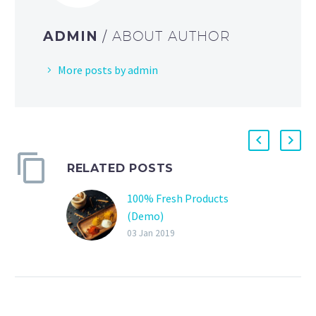
ADMIN
/ ABOUT AUTHOR
More posts by admin
RELATED POSTS
100% Fresh Products
(Demo)
Lorem Ipsum. Proin
03 Jan 2019
gravida nibh vel velit
auctor aliquet. Aenean
sollicitudin, lorem quis bi
bendum auctor, nisi elit