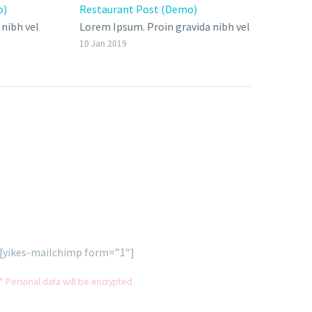
o)
Restaurant Post (Demo)
Frie
nibh vel
Lorem Ipsum. Proin gravida nibh vel
Lore
velit auctor aliquet. Aenean
veli
10 Jan 2019
13 F
 bendum
sollicitudin, lorem quis bi bendum
soll
ipsum,
auctor, nisi elit consequat ipsum,
auct
. Duis
nec sagittis sem nibh id elit. Duis
nec 
utate
sed odio sit amet nibh vulputate
sed 
cursus a sit amet mauris.
curs
[yikes-mailchimp form=”1″]
* Personal data will be encrypted