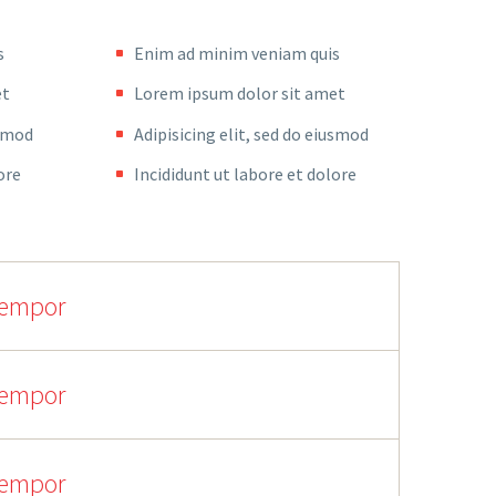
s
Enim ad minim veniam quis
et
Lorem ipsum dolor sit amet
usmod
Adipisicing elit, sed do eiusmod
ore
Incididunt ut labore et dolore
 tempor
 tempor
 tempor