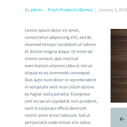
By
admin
Fresh Products (Demo)
January 3, 201
Lorem ipsum dolor sit amet,
consectetur adipisicing elit, sed do
eiusmod tempor incididunt ut labore
et dolore magna aliqua. Ut enim ad
minim veniam, quis nostrud
exercitation ullamco laboris nisi ut
aliquip ex ea commodo consequat.
Duis aute irure dolor in reprehenderit
in voluptate velit esse cillum dolore
eu fugiat nulla pariatur. Excepteur
sint occaecat cupidatat non proident,
sunt in culpa qui officia deserunt
mollit anim id est laborum. Sed ut
perspiciatis unde omnis iste natus