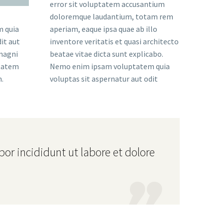
error sit voluptatem accusantium
doloremque laudantium, totam rem
aperiam, eaque ipsa quae ab illo
 quia
inventore veritatis et quasi architecto
it aut
beatae vitae dicta sunt explicabo.
 magni
Nemo enim ipsam voluptatem quia
ptatem
voluptas sit aspernatur aut odit
.
or incididunt ut labore et dolore
