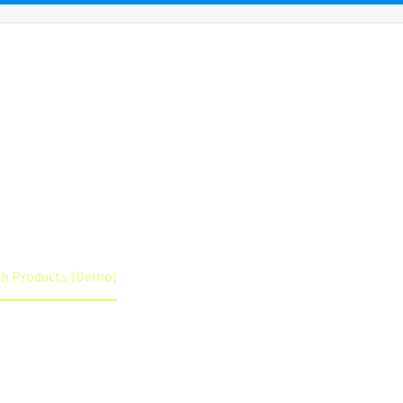
EAS
FAQS
RESO
 PRODUCTS (DE
h Products (Demo)