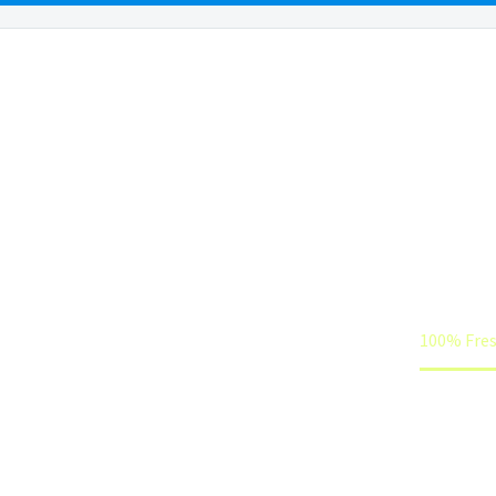
OUR PEOPLE
OUR LOCATIONS
PRACTICE AR
100% FRESH
Home
Fresh Products (Demo)
100% Fres