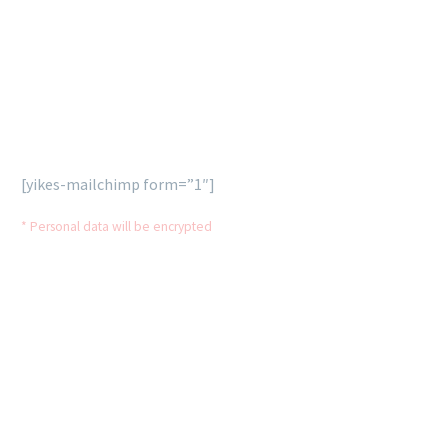
Lorem ipsum dolor sit ametcon sectetur adipisicing elit,
sed doiusmod tempor incidi labore et dolore agna aliqua
enim ad mini veniam, quis nostrud exercitation.
[yikes-mailchimp form=”1″]
* Personal data will be encrypted