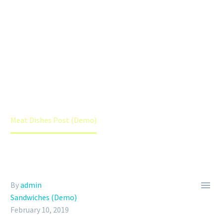
MEAT DISHES POST (DEMO)
Home
Sandwiches (Demo)
Meat Dishes Post (Demo)

By
admin
Sandwiches (Demo)
February 10, 2019