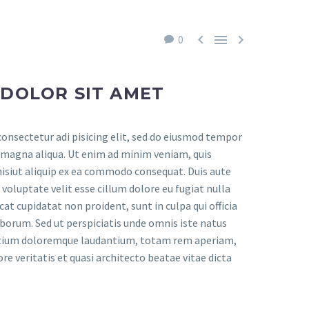



0
 DOLOR SIT AMET
onsectetur adi pisicing elit, sed do eiusmod tempor
e magna aliqua. Ut enim ad minim veniam, quis
nisiut aliquip ex ea commodo consequat. Duis aute
n voluptate velit esse cillum dolore eu fugiat nulla
cat cupidatat non proident, sunt in culpa qui officia
aborum. Sed ut perspiciatis unde omnis iste natus
ntium doloremque laudantium, totam rem aperiam,
ore veritatis et quasi architecto beatae vitae dicta