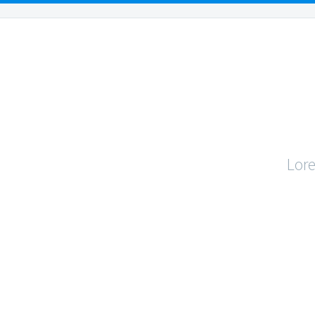
OUR PEOPLE
OUR LOCATIONS
PRACTICE AR
SIM
Lore