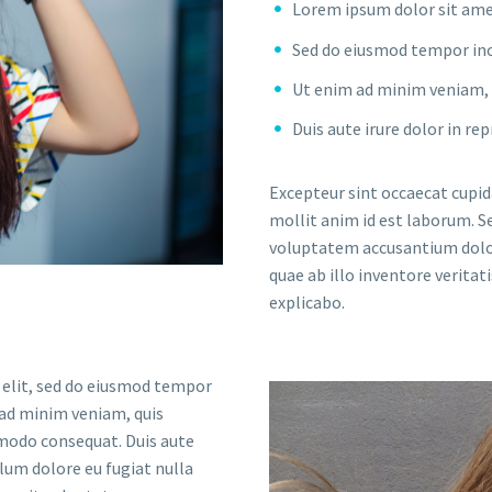
Lorem ipsum dolor sit amet
Sed do eiusmod tempor inc
Ut enim ad minim veniam, q
Duis aute irure dolor in re
Excepteur sint occaecat cupida
mollit anim id est laborum. Se
voluptatem accusantium dolo
quae ab illo inventore veritat
explicabo.
 elit, sed do eiusmod tempor
 ad minim veniam, quis
mmodo consequat. Duis aute
llum dolore eu fugiat nulla