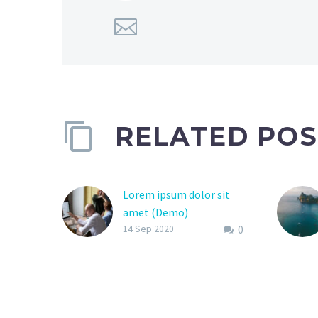
RELATED POS
Lorem ipsum dolor sit
amet (Demo)
0
Lorem ipsum dolor sit
14 Sep 2020
amet, consectetur
adipisicing elit, sed do
eiusmod tempor
incididunt ut labore et