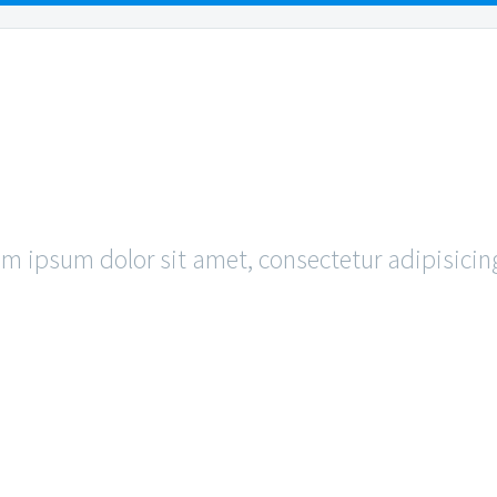
EAS
FAQS
RESO
PLE
BLOG 
m ipsum dolor sit amet, consectetur adipisicing