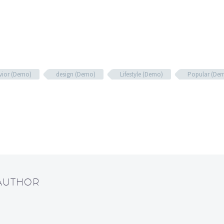
vior (Demo)
design (Demo)
Lifestyle (Demo)
Popular (De
 AUTHOR