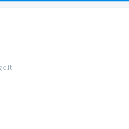
URCES
REVIEWS
PAYMENTS
CONTACT US
POST
 elit