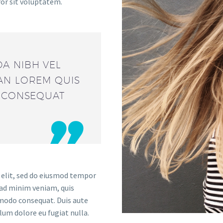
ror sit voluptatem.
A NIBH VEL
AN LOREM QUIS
T CONSEQUAT

 elit, sed do eiusmod tempor
 ad minim veniam, quis
mmodo consequat. Duis aute
llum dolore eu fugiat nulla.