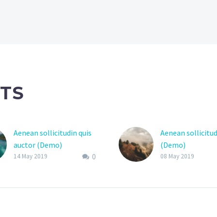
TS
Aenean sollicitudin quis
Aenean sollicitu
auctor (Demo)
(Demo)
0
Lorem Ipsum. Pr
14 May 2019
08 May 2019
gravida nibh vel v
auctor aliquet. 
sollicitudin, lore
bibendum auctor, 