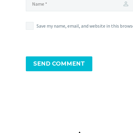
voluptatem accusantium
doloremque laudantium,
totam rem aperiam,
eaque ipsa quae ab illo
Save my name, email, and website in this brows
inventore veritatis et
quasi architecto beatae
vitae dicta sunt
explicabo. Nemo enim
ipsam voluptatem quia
SEND COMMENT
voluptas sit aspernatur
aut odit aut fugit, sed
quia consequuntur magni
dolores eos qui ratione
voluptatem sequi
nesciunt. Neque porro
quisquam est, qui
dolorem ipsum quia dolor
sit amet, consectetur,