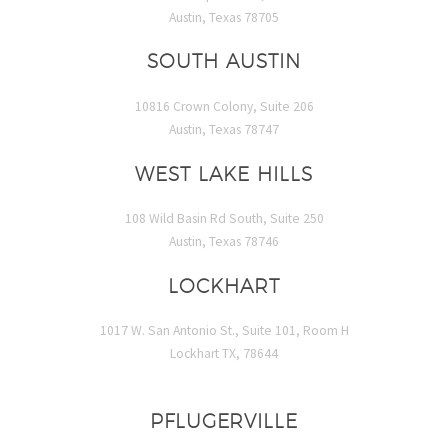
Austin, Texas 78705
SOUTH AUSTIN
10816 Crown Colony, Suite 206
Austin, Texas 78747
WEST LAKE HILLS
108 Wild Basin Rd South, Suite 250
Austin, Texas 78746
LOCKHART
1017 W. San Antonio St., Suite 101, Room H
Lockhart TX, 78644
PFLUGERVILLE