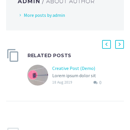
ADMIN
/ ABOUT AUTHOR
More posts by admin
RELATED POSTS
Creative Post (Demo)
Lorem ipsum dolor sit
0
amet, consectetur adi
18 Aug 2019
pisicing elit, sed do
eiusmod tempor
incididunt ut labore et
dolore magna aliqua. Ut
enim ad minim veniam,
quis exercitation ullamco