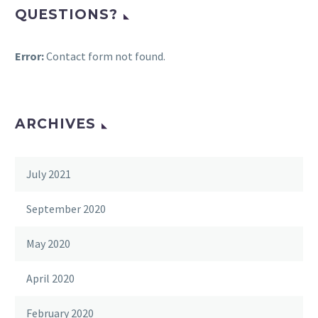
2025 Guadalupe Street, Suite 260
QUESTIONS?
Austin, Texas 78705
SOUTH AUSTIN
Error:
Contact form not found.
10816 Crown Colony, Suite 206
Austin, Texas 78747
ARCHIVES
WEST LAKE HILLS
108 Wild Basin Rd South, Suite 250
July 2021
Austin, Texas 78746
September 2020
LOCKHART
May 2020
1017 W. San Antonio St., Suite 101, Room H
Lockhart TX, 78644
April 2020
PFLUGERVILLE
February 2020