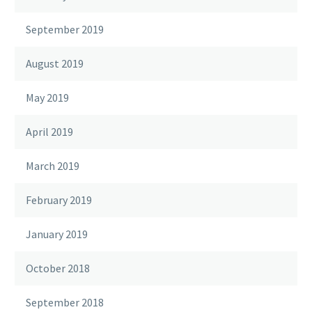
208 Grand Ave Pkwy,
September 2019
Pflugerville, Texas 78660
August 2019
SAN MARCOS
May 2019
326 N LBJ Dr., Suite 174
San Marcos, TX 78666
April 2019
KYLE
March 2019
187 Elmhurst Drive, Suite A
Kyle, Texas 78640
February 2019
LAKE TRAVIS
January 2019
6500 River Place Blvd, Bldg 7, Suite 250
October 2018
Austin, Texas 78730
September 2018