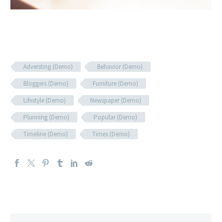
Adversting (Demo)
Behavior (Demo)
Bloggers (Demo)
Furniture (Demo)
Lifestyle (Demo)
Newspaper (Demo)
Plunning (Demo)
Popular (Demo)
Timeline (Demo)
Times (Demo)