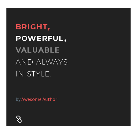
BRIGHT,
POWERFUL,
VALUABLE
AND ALWAYS
IN STYLE.
by
Awesome Author

