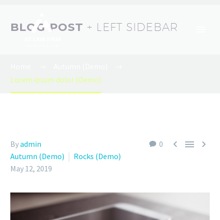
BLOG POST
+ LEFT SIDEBAR
Home
Autumn (Demo)
Lorem ipsum dolor (Demo)



By
admin
0
Autumn (Demo)
Rocks (Demo)
May 12, 2019